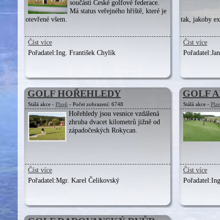
součásti České golfové federace.
Má status veřejného hřiště, které je
otevřené všem.
tak, jakoby e
Číst více
Číst více
Pořadatel:
Ing. František Chylík
Pořadatel:
Ja
GOLF HOŘEHLEDY
GOLF 
Stálá akce -
Plzeň
- Počet zobrazení: 6748
Stálá akce -
Plz
Hořehledy jsou vesnice vzdálená
zhruba dvacet kilometrů jižně od
západočeských Rokycan.
Číst více
Číst více
Pořadatel:
Mgr. Karel Čelikovský
Pořadatel:
In