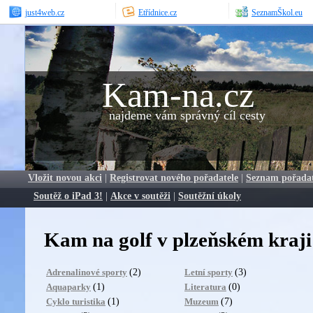
just4web.cz
Etřídnice.cz
SeznamŠkol.eu
Kam-na.cz
najdeme vám správný cíl cesty
Vložit novou akci
|
Registrovat nového pořadatele
|
Seznam pořada
Soutěž o iPad 3!
|
Akce v soutěži
|
Soutěžní úkoly
Kam na golf v plzeňském kraji
(2)
(3)
Adrenalinové sporty
Letní sporty
(1)
(0)
Aquaparky
Literatura
(1)
(7)
Cyklo turistika
Muzeum