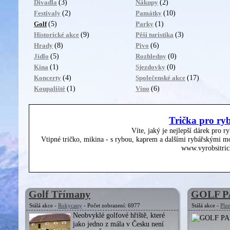
(3)
(2)
Divadla
Nákupy
(2)
(10)
Festivaly
Památky
(5)
(1)
Golf
Parky
(9)
(3)
Historické akce
Pěší turistika
(8)
(6)
Hrady
Pivo
(5)
(0)
Jídlo
Rozhledny
(1)
(0)
Kina
Sjezdovky
(4)
(17)
Koncerty
Společenské akce
(1)
(6)
Koupaliště
Víno
Trička pro ry
Víte, jaký je nejlepší dárek pro r
Vtipné tričko, mikina - s rybou, kaprem a dalšími rybářskými mo
www.vyrobsitric
Golf Třímany
GOLF P
Stálá akce -
Rokycany
- Počet zobrazení: 6977
Stálá akce -
Plz
Neobvyklé golfové hřiště, které
jako jedno z mála v Česku není