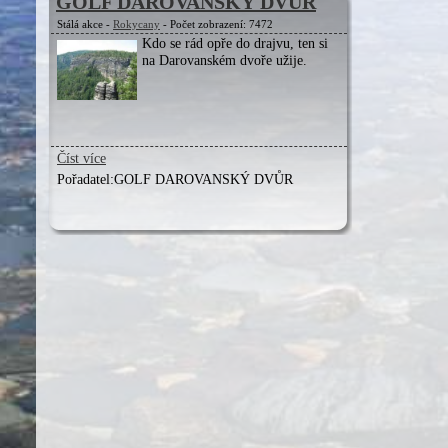
GOLF DAROVANSKÝ DVŮR
Stálá akce -
Rokycany
- Počet zobrazení: 7472
Kdo se rád opře do drajvu, ten si
na Darovanském dvoře užije.
Číst více
Pořadatel:
GOLF DAROVANSKÝ DVŮR