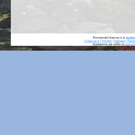
Provozovatel Kam-na.cz je
just4we
O kam-na.cz
|
Projekty
|
Reklama
|
Partne
Kontaktovat nás můžte na
info(at)