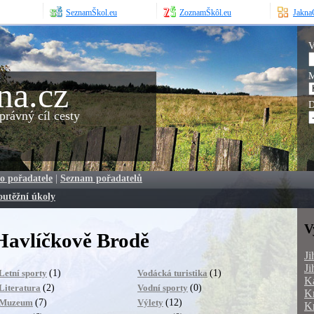
SeznamŠkol.eu
ZoznamŠkôl.eu
JaknaO
V
M
na.cz
D
rávný cíl cesty
o pořadatele
|
Seznam pořadatelů
outěžní úkoly
V
Havlíčkově Brodě
Ji
Ji
(1)
(1)
Letní sporty
Vodácká turistika
Ka
(2)
(0)
Literatura
Vodní sporty
Kr
(7)
(12)
Muzeum
Výlety
Kr