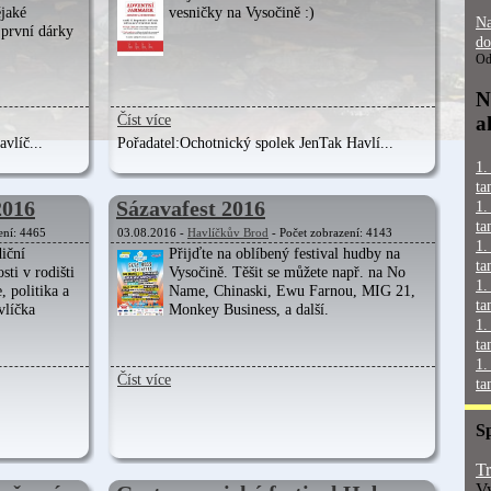
ějaké
vesničky na Vysočině :)
Na
 první dárky
do
Od
N
Číst více
a
vlíč...
Pořadatel:
Ochotnický spolek JenTak Havlí...
1.
ta
2016
Sázavafest 2016
1.
ta
ení: 4465
03.08.2016 -
Havlíčkův Brod
- Počet zobrazení: 4143
1.
diční
Přijďte na oblíbený festival hudby na
ta
sti v rodišti
Vysočině. Těšit se můžete např. na No
1.
, politika a
Name, Chinaski, Ewu Farnou, MIG 21,
ta
vlíčka
Monkey Business, a další.
1.
ta
1.
Číst více
ta
S
Tr
Vy