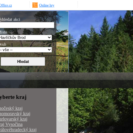
ffice.cz
Online hry
yhledat akci
ísto
ruh
yberte kraj
hočeský kraj
homoravský kraj
rlovarský kraj
aj Vysočina
álovéhradecký kraj