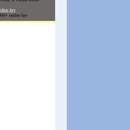
line hry
00+ online her