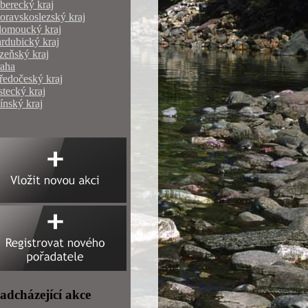
berecký kraj
ravskoslezský kraj
lomoucký kraj
rdubický kraj
zeňský kraj
raha
ředočeský kraj
tecký kraj
ínský kraj
adcházející akce