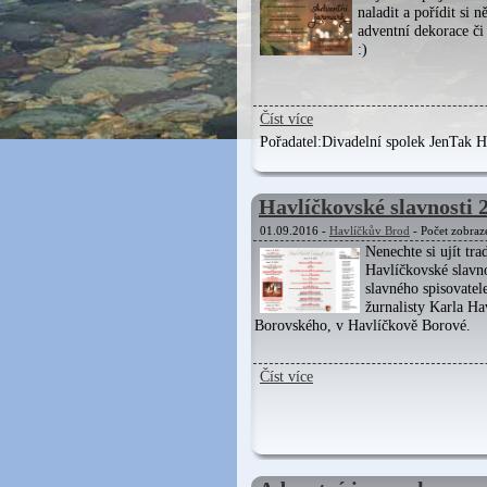
naladit a pořídit si n
adventní dekorace či
:)
Číst více
Pořadatel:
Divadelní spolek JenTak Ha
Havlíčkovské slavnosti 
01.09.2016 -
Havlíčkův Brod
- Počet zobraz
Nenechte si ujít tra
Havlíčkovské slavno
slavného spisovatele
žurnalisty Karla Ha
Borovského, v Havlíčkově Borové.
Číst více