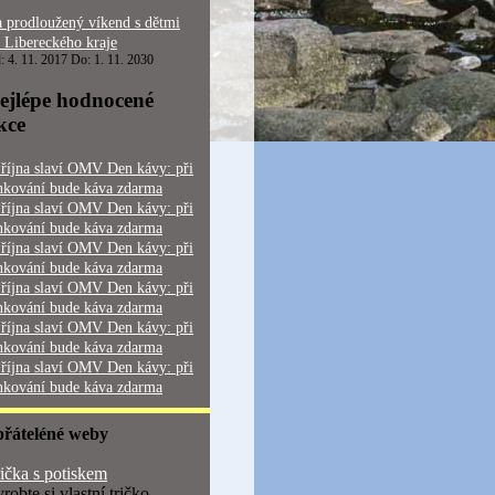
 prodloužený víkend s dětmi
 Libereckého kraje
: 4. 11. 2017 Do: 1. 11. 2030
ejlépe hodnocené
kce
 října slaví OMV Den kávy: při
nkování bude káva zdarma
 října slaví OMV Den kávy: při
nkování bude káva zdarma
 října slaví OMV Den kávy: při
nkování bude káva zdarma
 října slaví OMV Den kávy: při
nkování bude káva zdarma
 října slaví OMV Den kávy: při
nkování bude káva zdarma
 října slaví OMV Den kávy: při
nkování bude káva zdarma
přáteléné weby
ička s potiskem
robte si vlastní tričko