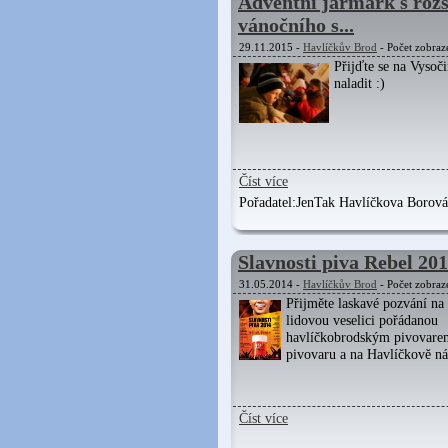
Adventní jarmark s roz
vánočního s...
29.11.2015 -
Havlíčkův Brod
- Počet zobraz
Přijďte se na Vysoč
naladit :)
Číst více
Pořadatel:
JenTak Havlíčkova Borová,
Slavnosti piva Rebel 20
31.05.2014 -
Havlíčkův Brod
- Počet zobraz
Přijměte laskavé pozvání na 
lidovou veselici pořádanou
havlíčkobrodským pivovarem
pivovaru a na Havlíčkově ná
Číst více