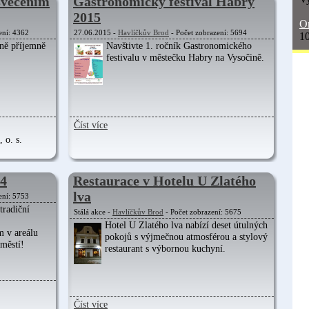
svěcením
Gastronomický festival Habry
2015
On
ení: 4362
27.06.2015 -
Havlíčkův Brod
- Počet zobrazení: 5694
10
ině příjemně
Navštivte 1. ročník Gastronomického
festivalu v městečku Habry na Vysočině.
Číst více
 o. s.
14
Restaurace v Hotelu U Zlatého
lva
ení: 5753
tradiční
Stálá akce -
Havlíčkův Brod
- Počet zobrazení: 5675
Hotel U Zlatého lva nabízí deset útulných
 v areálu
pokojů s výjmečnou atmosférou a stylový
městí!
restaurant s výbornou kuchyní.
Číst více