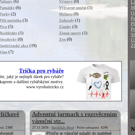
(6)
(0)
Nákupy
Výstavy
Li
Mo
(6)
(1)
Památky
Výtvarné umění
O
(2)
(0)
Parky
Welness
Pa
(3)
(1)
Pěší turistika
Zahrady
Pl
(5)
(3)
Pivo
Zámky
P
(1)
(1)
Rozhledny
Zimní sporty
St
(0)
(0)
Sjezdovky
Zoo
Ús
Zl
(19)
Společenské akce
(7)
Víno
Trička pro rybáře
íte, jaký je nejlepší dárek pro rybáře?
, kaprem a dalšími rybářskými motivy.
www.vyrobsitricko.cz
líčkově
Adventní jarmark s rozsvěcením
vánoční str...
ení: 2388
27.11.2016 -
Havlíčkův Brod
- Počet zobrazení: 4296
N
adventně
Přijďte se vánočně naladit do malebné