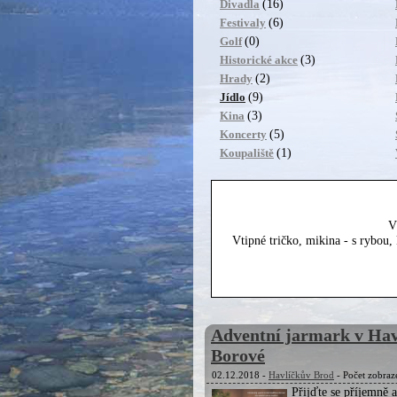
(16)
Divadla
(6)
Festivaly
(0)
Golf
(3)
Historické akce
(2)
Hrady
(9)
Jídlo
(3)
Kina
(5)
Koncerty
(1)
Koupaliště
V
Vtipné tričko, mikina - s rybou
Adventní jarmark v Hav
Borové
02.12.2018 -
Havlíčkův Brod
- Počet zobraz
Přijďte se příjemně 