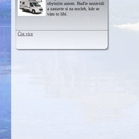
obytným autem. Buďte nezávislí
a zastavte si na nocleh, kde se
vám to líbí.
Číst více