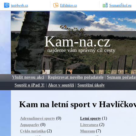
just4web.cz
Etřídnice.cz
SeznamŠkol.eu
Kam-na.cz
najdeme vám správný cíl cesty
Vložit novou akci
|
Registrovat nového pořadatele
|
Seznam pořada
Soutěž o iPad 3!
|
Akce v soutěži
|
Soutěžní úkoly
Kam na letní sport v Havlíčko
(0)
(1)
Adrenalinové sporty
Letní sporty
(0)
(2)
Aquaparky
Literatura
(2)
(7)
Cyklo turistika
Muzeum