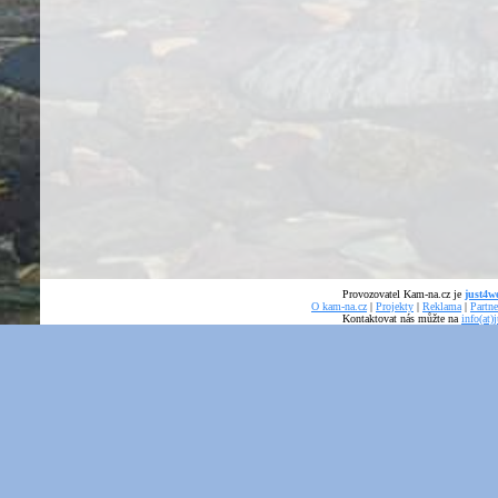
Provozovatel Kam-na.cz je
just4we
O kam-na.cz
|
Projekty
|
Reklama
|
Partne
Kontaktovat nás můžte na
info(at)