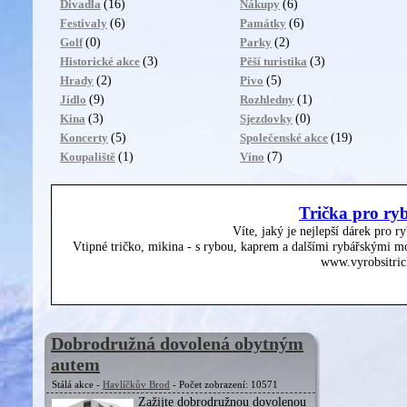
(16)
(6)
Divadla
Nákupy
(6)
(6)
Festivaly
Památky
(0)
(2)
Golf
Parky
(3)
(3)
Historické akce
Pěší turistika
(2)
(5)
Hrady
Pivo
(9)
(1)
Jídlo
Rozhledny
(3)
(0)
Kina
Sjezdovky
(5)
(19)
Koncerty
Společenské akce
(1)
(7)
Koupaliště
Víno
Trička pro ry
Víte, jaký je nejlepší dárek pro r
Vtipné tričko, mikina - s rybou, kaprem a dalšími rybářskými mo
www.vyrobsitric
Dobrodružná dovolená obytným
autem
Stálá akce -
Havlíčkův Brod
- Počet zobrazení: 10571
Zažijte dobrodružnou dovolenou