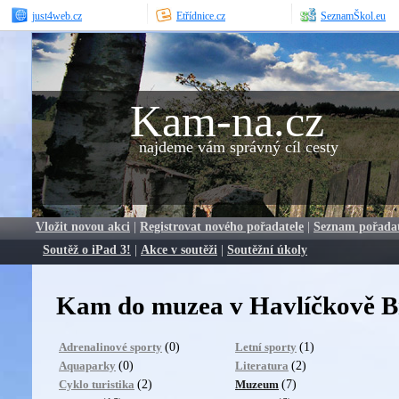
just4web.cz
Etřídnice.cz
SeznamŠkol.eu
Kam-na.cz
najdeme vám správný cíl cesty
Vložit novou akci
|
Registrovat nového pořadatele
|
Seznam pořada
Soutěž o iPad 3!
|
Akce v soutěži
|
Soutěžní úkoly
Kam do muzea v Havlíčkově B
(0)
(1)
Adrenalinové sporty
Letní sporty
(0)
(2)
Aquaparky
Literatura
(2)
(7)
Cyklo turistika
Muzeum