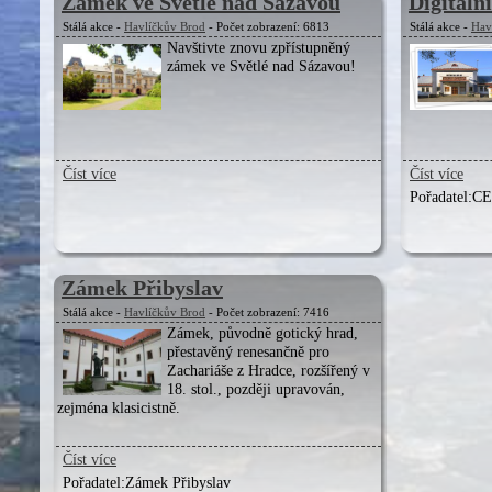
Zámek ve Světlé nad Sázavou
Digitáln
Stálá akce -
Havlíčkův Brod
- Počet zobrazení: 6813
Stálá akce -
Hav
Navštivte znovu zpřístupněný
zámek ve Světlé nad Sázavou!
Číst více
Číst více
Pořadatel:
CE
Zámek Přibyslav
Stálá akce -
Havlíčkův Brod
- Počet zobrazení: 7416
Zámek, původně gotický hrad,
přestavěný renesančně pro
Zachariáše z Hradce, rozšířený v
18. stol., později upravován,
zejména klasicistně.
Číst více
Pořadatel:
Zámek Přibyslav