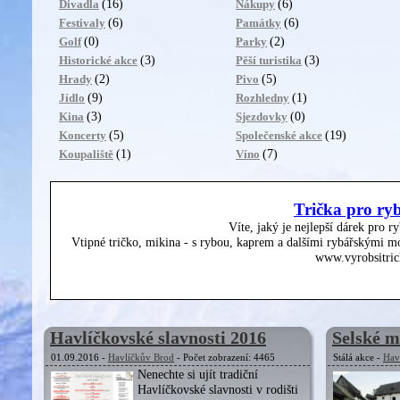
(16)
(6)
Divadla
Nákupy
(6)
(6)
Festivaly
Památky
(0)
(2)
Golf
Parky
(3)
(3)
Historické akce
Pěší turistika
(2)
(5)
Hrady
Pivo
(9)
(1)
Jídlo
Rozhledny
(3)
(0)
Kina
Sjezdovky
(5)
(19)
Koncerty
Společenské akce
(1)
(7)
Koupaliště
Víno
Trička pro ry
Víte, jaký je nejlepší dárek pro r
Vtipné tričko, mikina - s rybou, kaprem a dalšími rybářskými mo
www.vyrobsitric
Havlíčkovské slavnosti 2016
Selské 
01.09.2016 -
Havlíčkův Brod
- Počet zobrazení: 4465
Stálá akce -
Hav
Nenechte si ujít tradiční
Havlíčkovské slavnosti v rodišti