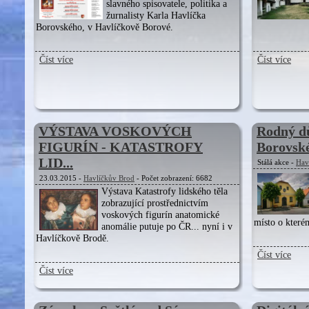
slavného spisovatele, politika a
žurnalisty Karla Havlíčka
Borovského, v Havlíčkově Borové.
Číst více
Číst více
VÝSTAVA VOSKOVÝCH
Rodný d
FIGURÍN - KATASTROFY
Borovsk
LID...
Stálá akce -
Hav
23.03.2015 -
Havlíčkův Brod
- Počet zobrazení: 6682
Výstava Katastrofy lidského těla
zobrazující prostřednictvím
voskových figurín anatomické
místo o které
anomálie putuje po ČR... nyní i v
Havlíčkově Brodě.
Číst více
Číst více