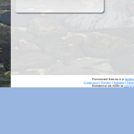
Provozovatel Kam-na.cz je
just4we
O kam-na.cz
|
Projekty
|
Reklama
|
Partne
Kontaktovat nás můžte na
info(at)