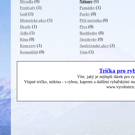
(0)
(0)
Divadla
Nákupy
(1)
(1)
Festivaly
Památky
(1)
(0)
Golf
Parky
(1)
(0)
Historické akce
Pěší turistika
(1)
(0)
Hrady
Pivo
(1)
(0)
Jídlo
Rozhledny
(0)
(0)
Kina
Sjezdovky
(1)
(2)
Koncerty
Společenské akce
(0)
(1)
Koupaliště
Víno
Trička pro ry
Víte, jaký je nejlepší dárek pro r
Vtipné tričko, mikina - s rybou, kaprem a dalšími rybářskými mo
www.vyrobsitric