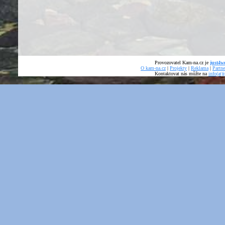
Provozovatel Kam-na.cz je
just4we
O kam-na.cz
|
Projekty
|
Reklama
|
Partne
Kontaktovat nás můžte na
info(at)