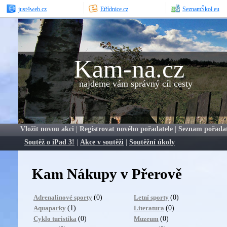
just4web.cz
Etřídnice.cz
SeznamŠkol.eu
Kam-na.cz
najdeme vám správný cíl cesty
Vložit novou akci
|
Registrovat nového pořadatele
|
Seznam pořada
Soutěž o iPad 3!
|
Akce v soutěži
|
Soutěžní úkoly
Kam Nákupy v Přerově
(0)
(0)
Adrenalinové sporty
Letní sporty
(1)
(0)
Aquaparky
Literatura
(0)
(0)
Cyklo turistika
Muzeum