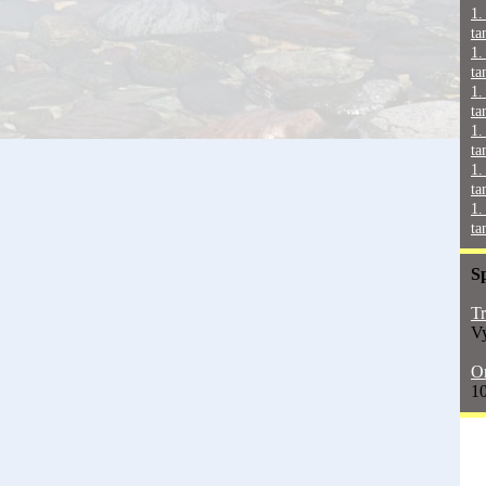
1.
ta
1.
ta
1.
ta
1.
ta
1.
ta
1.
ta
S
Tr
Vy
On
10