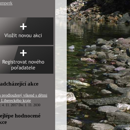
umperk
adcházející akce
 prodloužený víkend s dětmi
 Libereckého kraje
: 4. 11. 2017 Do: 1. 11. 2030
ejlépe hodnocené
kce