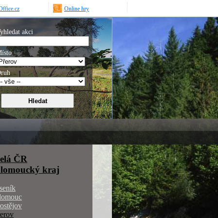
ffice.cz
Online hry
yhledat akci
ísto
ruh
elá ČR
lomoucký kraj
seník
lomouc
ostějov
erov