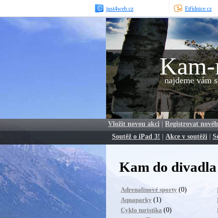
just4web.cz
Etřídnice.cz
Kam-
najdeme vám sp
Vložit novou akci
|
Registrovat novéh
Soutěž o iPad 3!
|
Akce v soutěži
|
S
Kam do divadla
(0)
Adrenalinové sporty
(1)
Aquaparky
(0)
Cyklo turistika