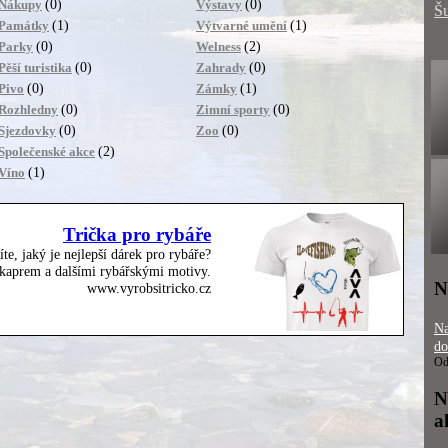
(0)
(0)
Nákupy
Výstavy
Š
(1)
(1)
Památky
Výtvarné umění
(0)
(2)
Parky
Welness
(0)
(0)
Pěší turistika
Zahrady
(0)
(1)
Pivo
Zámky
(0)
(0)
Rozhledny
Zimní sporty
(0)
(0)
Sjezdovky
Zoo
(2)
Společenské akce
(1)
Víno
Trička pro rybáře
íte, jaký je nejlepší dárek pro rybáře?
, kaprem a dalšími rybářskými motivy.
N
www.vyrobsitricko.cz
Na
do
Od
N
a