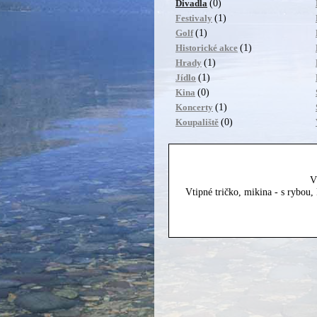
(0)
Divadla
(1)
Festivaly
(1)
Golf
(1)
Historické akce
(1)
Hrady
(1)
Jídlo
(0)
Kina
(1)
Koncerty
(0)
Koupaliště
V
Vtipné tričko, mikina - s rybou