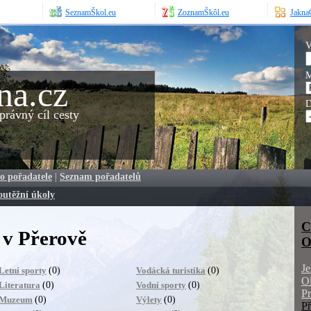
SeznamŠkol.eu
ZoznamŠkôl.eu
JaknaO
V
M
na.cz
D
rávný cíl cesty
o pořadatele
|
Seznam pořadatelů
outěžní úkoly
C
 v Přerově
O
Je
(0)
(0)
Letní sporty
Vodácká turistika
O
(0)
(0)
Literatura
Vodní sporty
Pr
(0)
(0)
Muzeum
Výlety
Př