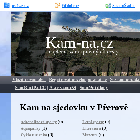
just4web.cz
Etřídnice.cz
SeznamŠkol.eu
Kam-na.cz
najdeme vám správný cíl cesty
Vložit novou akci
|
Registrovat nového pořadatele
|
Seznam pořada
Soutěž o iPad 3!
|
Akce v soutěži
|
Soutěžní úkoly
Kam na sjedovku v Přerově
(0)
(0)
Adrenalinové sporty
Letní sporty
(1)
(0)
Aquaparky
Literatura
(0)
(0)
Cyklo turistika
Muzeum