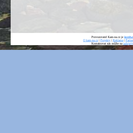
Provozovatel Kam-na.cz je
just4we
O kam-na.cz
|
Projekty
|
Reklama
|
Partne
Kontaktovat nás můžte na
info(at)