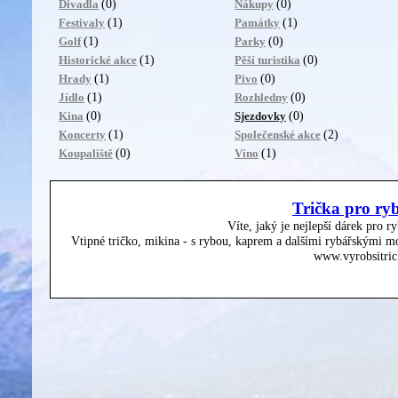
(0)
(0)
Divadla
Nákupy
(1)
(1)
Festivaly
Památky
(1)
(0)
Golf
Parky
(1)
(0)
Historické akce
Pěší turistika
(1)
(0)
Hrady
Pivo
(1)
(0)
Jídlo
Rozhledny
(0)
(0)
Kina
Sjezdovky
(1)
(2)
Koncerty
Společenské akce
(0)
(1)
Koupaliště
Víno
Trička pro ry
Víte, jaký je nejlepší dárek pro r
Vtipné tričko, mikina - s rybou, kaprem a dalšími rybářskými mo
www.vyrobsitric