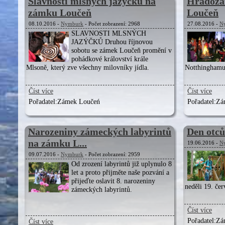
Slavnosti mlsných jazýčků na
Hradozá
zámku Loučeň
Loučeň
08.10.2016 -
Nymburk
- Počet zobrazení: 2968
27.08.2016 -
N
SLAVNOSTI MLSNÝCH
JAZÝČKŮ Druhou říjnovou
sobotu se zámek Loučeň promění v
pohádkové království krále
Mlsoně, který zve všechny milovníky jídla.
Notthinghamu
Číst více
Číst více
Pořadatel:
Zámek Loučeń
Pořadatel:
Zá
Narozeniny zámeckých labyrintů
Den otc
na zámku L...
19.06.2016 -
N
09.07.2016 -
Nymburk
- Počet zobrazení: 2959
Od zrození labyrintů již uplynulo 8
let a proto přijměte naše pozvání a
přijeďte oslavit 8. narozeniny
neděli 19. čer
zámeckých labyrintů.
Číst více
Pořadatel:
Zá
Číst více