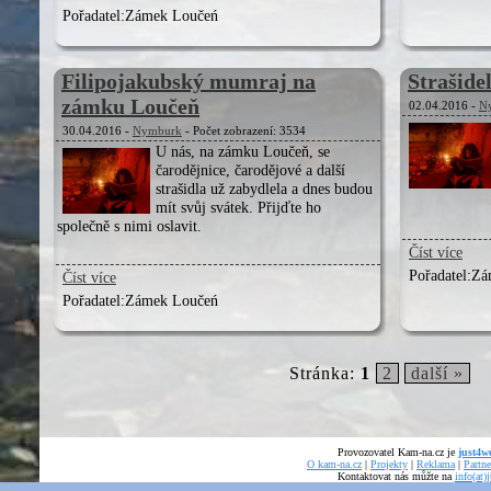
Pořadatel:
Zámek Loučeń
Filipojakubský mumraj na
Strašide
zámku Loučeň
02.04.2016 -
N
30.04.2016 -
Nymburk
- Počet zobrazení: 3534
U nás, na zámku Loučeň, se
čarodějnice, čarodějové a další
strašidla už zabydlela a dnes budou
mít svůj svátek. Přijďte ho
společně s nimi oslavit.
Číst více
Pořadatel:
Zá
Číst více
Pořadatel:
Zámek Loučeń
Stránka:
1
2
další »
Provozovatel Kam-na.cz je
just4we
O kam-na.cz
|
Projekty
|
Reklama
|
Partne
Kontaktovat nás můžte na
info(at)