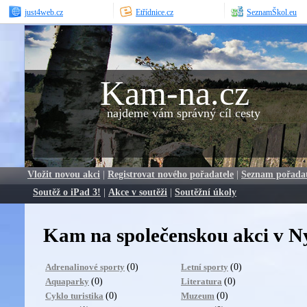
just4web.cz
Etřídnice.cz
SeznamŠkol.eu
Kam-na.cz
najdeme vám správný cíl cesty
Vložit novou akci
|
Registrovat nového pořadatele
|
Seznam pořada
Soutěž o iPad 3!
|
Akce v soutěži
|
Soutěžní úkoly
Kam na společenskou akci v 
(0)
(0)
Adrenalinové sporty
Letní sporty
(0)
(0)
Aquaparky
Literatura
(0)
(0)
Cyklo turistika
Muzeum