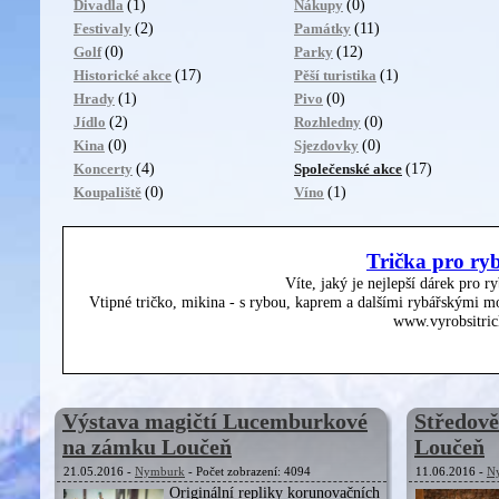
(1)
(0)
Divadla
Nákupy
(2)
(11)
Festivaly
Památky
(0)
(12)
Golf
Parky
(17)
(1)
Historické akce
Pěší turistika
(1)
(0)
Hrady
Pivo
(2)
(0)
Jídlo
Rozhledny
(0)
(0)
Kina
Sjezdovky
(4)
(17)
Koncerty
Společenské akce
(0)
(1)
Koupaliště
Víno
Trička pro ry
Víte, jaký je nejlepší dárek pro r
Vtipné tričko, mikina - s rybou, kaprem a dalšími rybářskými mo
www.vyrobsitric
Výstava magičtí Lucemburkové
Středov
na zámku Loučeň
Loučeň
21.05.2016 -
Nymburk
- Počet zobrazení: 4094
11.06.2016 -
N
Originální repliky korunovačních