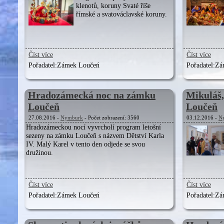
klenotů, koruny Svaté říše
římské a svatováclavské koruny.
Číst více
Číst více
Pořadatel:
Zámek Loučeń
Pořadatel:
Zá
Hradozámecká noc na zámku
Mikuláš,
Loučeň
Loučeň
27.08.2016 -
Nymburk
- Počet zobrazení: 3560
03.12.2016 -
N
Hradozámeckou nocí vyvrcholí program letošní
sezeny na zámku Loučeň s názvem Dětství Karla
IV. Malý Karel v tento den odjede se svou
družinou.
Číst více
Číst více
Pořadatel:
Zámek Loučeń
Pořadatel:
Zá