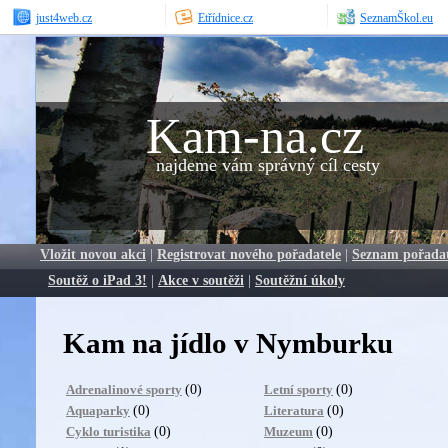
just4web.cz
Etřídnice.cz
SeznamŠkol.eu
Kam-na.cz
najdeme vám správný cíl cesty
Vložit novou akci
|
Registrovat nového pořadatele
|
Seznam pořada
Soutěž o iPad 3!
|
Akce v soutěži
|
Soutěžní úkoly
Kam na jídlo v Nymburku
(0)
(0)
Adrenalinové sporty
Letní sporty
(0)
(0)
Aquaparky
Literatura
(0)
(0)
Cyklo turistika
Muzeum