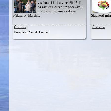
v sobotu 14.11 a v neděli 15.11
na zámku Loučeň již podeváté.A
my znovu budeme očekávat
příjezd sv. Martina.
Slavnosti mls
Číst více
Číst více
Pořadatel:
Zámek Loučeń