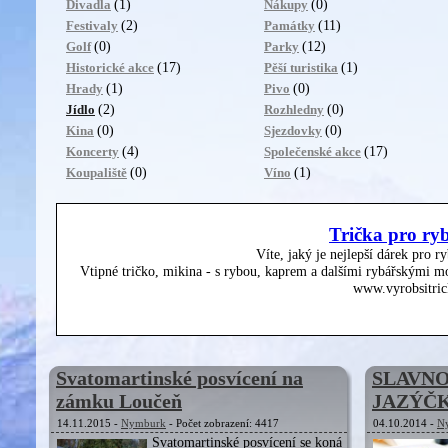
(1)
(0)
Divadla
Nákupy
(2)
(11)
Festivaly
Památky
(0)
(12)
Golf
Parky
(17)
(1)
Historické akce
Pěší turistika
(1)
(0)
Hrady
Pivo
(2)
(0)
Jídlo
Rozhledny
(0)
(0)
Kina
Sjezdovky
(4)
(17)
Koncerty
Společenské akce
(0)
(1)
Koupaliště
Víno
Trička pro ry
Víte, jaký je nejlepší dárek pro r
Vtipné tričko, mikina - s rybou, kaprem a dalšími rybářskými mo
www.vyrobsitric
Svatomartinské posvícení na
SLAVN
zámku Loučeň
JAZÝČK
14.11.2015 -
Nymburk
- Počet zobrazení: 4417
04.10.2014 -
N
Svatomartinské posvícení se koná