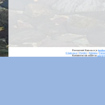
Provozovatel Kam-na.cz je
just4we
O kam-na.cz
|
Projekty
|
Reklama
|
Partne
Kontaktovat nás můžte na
info(at)