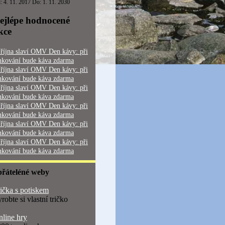
: 4. 11. 2017 Do: 1. 11. 2030
ejlépe hodnocené
kce
 října slaví OMV Den kávy: při
nkování bude káva zdarma
 října slaví OMV Den kávy: při
nkování bude káva zdarma
 října slaví OMV Den kávy: při
nkování bude káva zdarma
 října slaví OMV Den kávy: při
nkování bude káva zdarma
 října slaví OMV Den kávy: při
nkování bude káva zdarma
 října slaví OMV Den kávy: při
nkování bude káva zdarma
přáteléné weby
ička s potiskem
robte si vlastní tričko
line hry