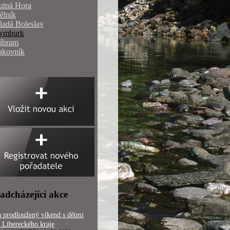
utná Hora
ělník
ladá Boleslav
ymburk
říbram
akovník
adcházející akce
 prodloužený víkend s dětmi
 Libereckého kraje