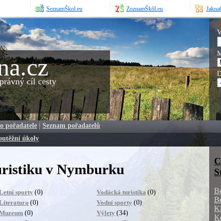
SeznamŠkol.eu
ZoznamŠkôl.eu
JaknaO
V
M
na.cz
D
rávný cíl cesty
o pořadatele
|
Seznam pořadatelů
outěžní úkoly
C
uristiku v Nymburku
S
B
(0)
(0)
Letní sporty
Vodácká turistika
B
(0)
(0)
Literatura
Vodní sporty
K
(0)
(34)
Muzeum
Výlety
K