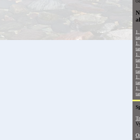
Od
N
a
1.
ta
1.
ta
1.
ta
1.
ta
1.
ta
1.
ta
S
Tr
Vy
On