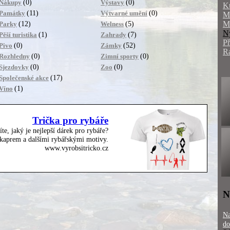
(0)
(0)
Nákupy
Výstavy
K
(11)
(0)
Památky
Výtvarné umění
M
M
(12)
(5)
Parky
Welness
N
(1)
(7)
Pěší turistika
Zahrady
P
(0)
(52)
Pivo
Zámky
R
(0)
(0)
Rozhledny
Zimní sporty
(0)
(0)
Sjezdovky
Zoo
(17)
Společenské akce
(1)
Víno
Trička pro rybáře
íte, jaký je nejlepší dárek pro rybáře?
, kaprem a dalšími rybářskými motivy.
www.vyrobsitricko.cz
N
Na
do