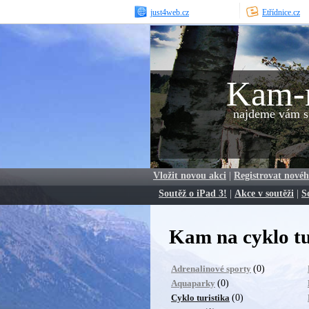
just4web.cz
Etřídnice.cz
Kam-
najdeme vám sp
Vložit novou akci
|
Registrovat novéh
Soutěž o iPad 3!
|
Akce v soutěži
|
S
Kam na cyklo t
(0)
Adrenalinové sporty
(0)
Aquaparky
(0)
Cyklo turistika