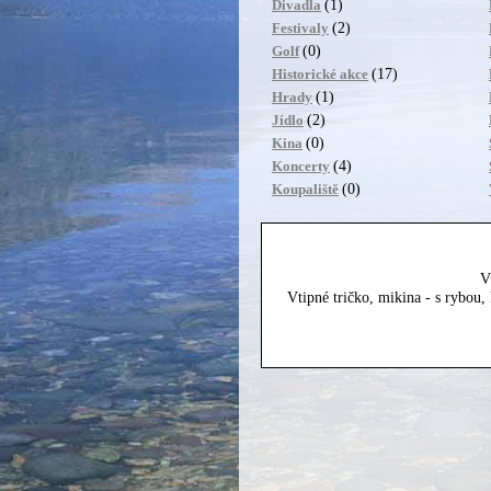
(1)
Divadla
(2)
Festivaly
(0)
Golf
(17)
Historické akce
(1)
Hrady
(2)
Jídlo
(0)
Kina
(4)
Koncerty
(0)
Koupaliště
V
Vtipné tričko, mikina - s rybou