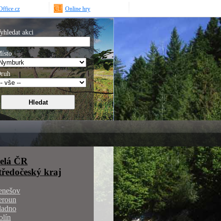
ffice.cz
Online hry
yhledat akci
ísto
ruh
elá ČR
tředočeský kraj
enešov
eroun
ladno
olín