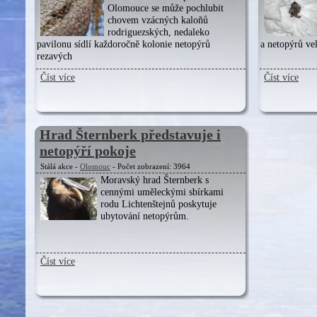
Olomouce se může pochlubit
chovem vzácných kaloňů
rodriguezských, nedaleko
pavilonu sídlí každoročně kolonie netopýrů
a netopýrů ve
rezavých
Číst více
Číst více
Hrad Šternberk představuje i
netopýří pokoje
Stálá akce -
Olomouc
- Počet zobrazení: 3964
Moravský hrad Šternberk s
cennými uměleckými sbírkami
rodu Lichtenštejnů poskytuje
ubytování netopýrům.
Číst více