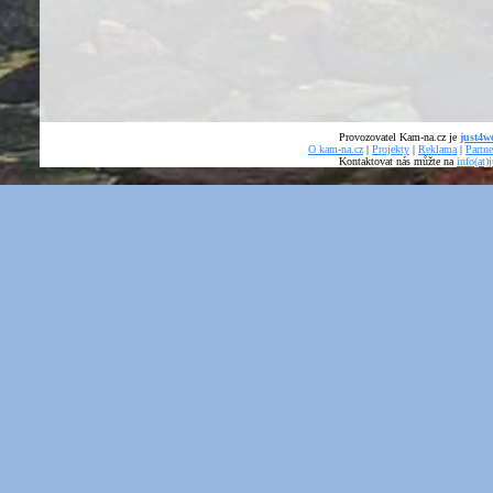
Provozovatel Kam-na.cz je
just4we
O kam-na.cz
|
Projekty
|
Reklama
|
Partne
Kontaktovat nás můžte na
info(at)