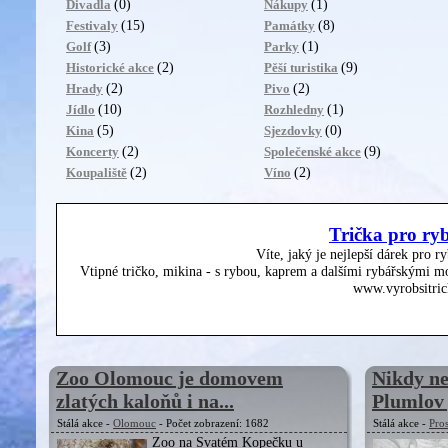
(0)
(1)
Divadla
Nákupy
(15)
(8)
Festivaly
Památky
(3)
(1)
Golf
Parky
(2)
(9)
Historické akce
Pěší turistika
(2)
(2)
Hrady
Pivo
(10)
(1)
Jídlo
Rozhledny
(5)
(0)
Kina
Sjezdovky
(2)
(9)
Koncerty
Společenské akce
(2)
(2)
Koupaliště
Víno
Trička pro ry
Víte, jaký je nejlepší dárek pro r
Vtipné tričko, mikina - s rybou, kaprem a dalšími rybářskými mo
www.vyrobsitric
Zoo Olomouc je domovem
Nikdy n
zlatých kaloňů i na...
Plumlov j
Stálá akce -
Olomouc
- Počet zobrazení: 1682
Stálá akce -
Pro
Zoo na Svatém Kopečku u