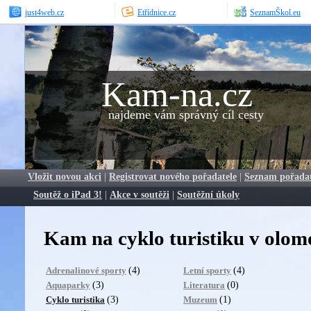
just4web.cz
Etřídnice.cz
SeznamŠkol.eu
Kam-na.cz
najdeme vám správný cíl cesty
Vložit novou akci
|
Registrovat nového pořadatele
|
Seznam pořada
Soutěž o iPad 3!
|
Akce v soutěži
|
Soutěžní úkoly
Kam na cyklo turistiku v olo
(4)
(4)
Adrenalinové sporty
Letní sporty
(3)
(0)
Aquaparky
Literatura
(3)
(1)
Cyklo turistika
Muzeum