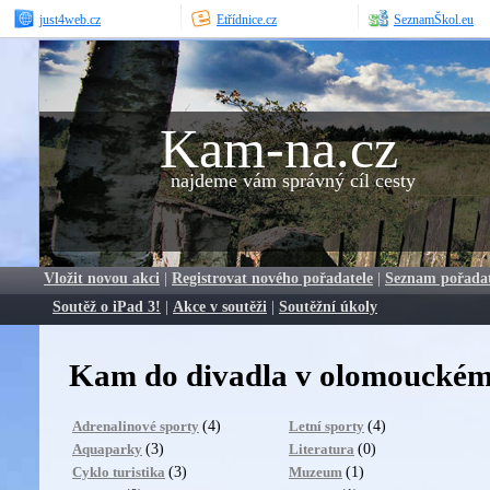
just4web.cz
Etřídnice.cz
SeznamŠkol.eu
Kam-na.cz
najdeme vám správný cíl cesty
Vložit novou akci
|
Registrovat nového pořadatele
|
Seznam pořada
Soutěž o iPad 3!
|
Akce v soutěži
|
Soutěžní úkoly
Kam do divadla v olomouckém
(4)
(4)
Adrenalinové sporty
Letní sporty
(3)
(0)
Aquaparky
Literatura
(3)
(1)
Cyklo turistika
Muzeum