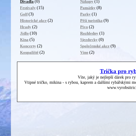
(0)
(1)
Divadla
Nákupy
(15)
(8)
Festivaly
Památky
(3)
(1)
Golf
Parky
(2)
(9)
Historické akce
Pěší turistika
(2)
(2)
Hrady
Pivo
(10)
(1)
Jídlo
Rozhledny
(5)
(0)
Kina
Sjezdovky
(2)
(9)
Koncerty
Společenské akce
(2)
(2)
Koupaliště
Víno
Trička pro ry
Víte, jaký je nejlepší dárek pro r
Vtipné tričko, mikina - s rybou, kaprem a dalšími rybářskými mo
www.vyrobsitric