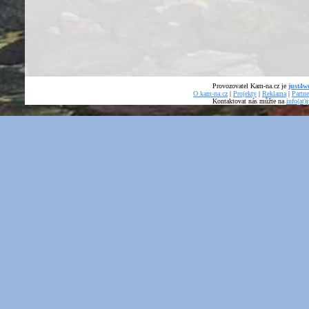
Provozovatel Kam-na.cz je
just4we
O kam-na.cz
|
Projekty
|
Reklama
|
Partne
Kontaktovat nás můžte na
info(at)