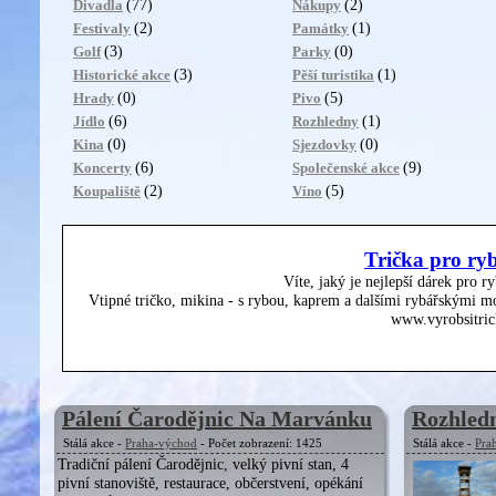
(77)
(2)
Divadla
Nákupy
(2)
(1)
Festivaly
Památky
(3)
(0)
Golf
Parky
(3)
(1)
Historické akce
Pěší turistika
(0)
(5)
Hrady
Pivo
(6)
(1)
Jídlo
Rozhledny
(0)
(0)
Kina
Sjezdovky
(6)
(9)
Koncerty
Společenské akce
(2)
(5)
Koupaliště
Víno
Trička pro ry
Víte, jaký je nejlepší dárek pro r
Vtipné tričko, mikina - s rybou, kaprem a dalšími rybářskými mo
www.vyrobsitric
Pálení Čarodějnic Na Marvánku
Rozhledn
Stálá akce -
Praha-východ
- Počet zobrazení: 1425
Stálá akce -
Pra
Tradiční pálení Čarodějnic, velký pivní stan, 4
pivní stanoviště, restaurace, občerstvení, opékání