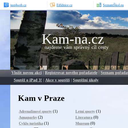
just4web.cz
Etřídnice.cz
SeznamŠkol.eu
Kam-na.cz
najdeme vám správný cíl cesty
Vložit novou akci
|
Registrovat nového pořadatele
|
Seznam pořada
Soutěž o iPad 3!
|
Akce v soutěži
|
Soutěžní úkoly
Kam v Praze
(1)
(1)
Adrenalinové sporty
Letní sporty
(2)
(0)
Aquaparky
Literatura
(1)
(0)
Cyklo turistika
Muzeum