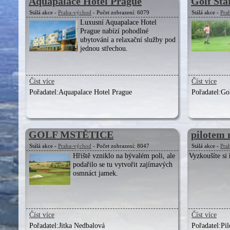
Aquapalace Hotel Prague
Golf Sta
Stálá akce -
Praha-východ
- Počet zobrazení: 6079
Stálá akce -
Pra
Luxusní Aquapalace Hotel
Prague nabízí pohodlné
ubytování a relaxační služby pod
jednou střechou.
Číst více
Číst více
Pořadatel:
Aquapalace Hotel Prague
Pořadatel:
Gol
GOLF MSTĚTICE
pilotem 
Stálá akce -
Praha-východ
- Počet zobrazení: 8047
Stálá akce -
Pra
Hřiště vzniklo na bývalém poli, ale
Vyzkoušíte si ř
podařilo se tu vytvořit zajímavých
osmnáct jamek.
Číst více
Číst více
Pořadatel:
Jitka Nedbalová
Pořadatel:
Pi