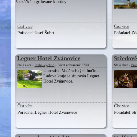
špekáčků a grilované klobásy.
Číst více
Číst více
Pořadatel:
Josef Šubrt
Pořadatel:
Zd
Legner Hotel Zvánovice
Středově
Stálá akce -
Praha-východ
- Počet zobrazení: 6254
Stálá akce -
Pra
Uprostřed Voděradských bučin a
Ladova kraje je situován Legner
Hotel Zvánovice.
Číst více
Číst více
Pořadatel:
Legner Hotel Zvánovice
Pořadatel:
St