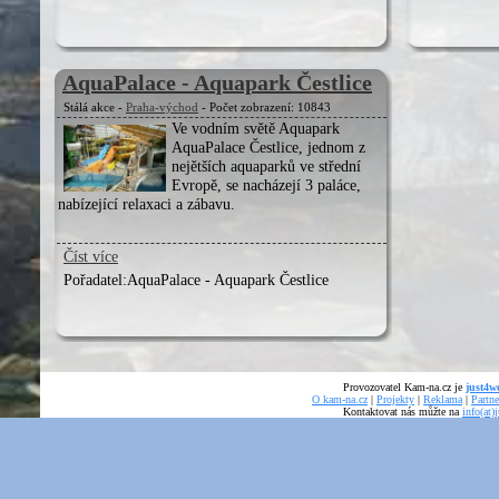
AquaPalace - Aquapark Čestlice
Stálá akce -
Praha-východ
- Počet zobrazení: 10843
Ve vodním světě Aquapark
AquaPalace Čestlice, jednom z
nejětších aquaparků ve střední
Evropě, se nacházejí 3 paláce,
nabízející relaxaci a zábavu.
Číst více
Pořadatel:
AquaPalace - Aquapark Čestlice
Provozovatel Kam-na.cz je
just4we
O kam-na.cz
|
Projekty
|
Reklama
|
Partne
Kontaktovat nás můžte na
info(at)