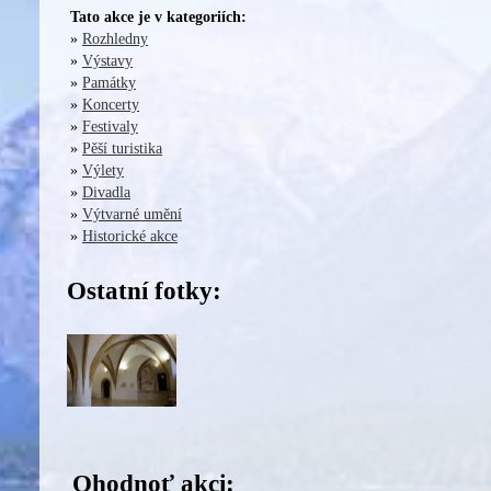
Tato akce je v kategoriích:
»
Rozhledny
»
Výstavy
»
Památky
»
Koncerty
»
Festivaly
»
Pěší turistika
»
Výlety
»
Divadla
»
Výtvarné umění
»
Historické akce
Ostatní fotky:
Ohodnoť akci: