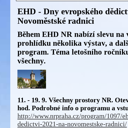
EHD - Dny evropského dědict
Novoměstské radnici
Během EHD NR nabízí slevu na v
prohlídku několika výstav, a dal
program. Téma letošního ročník
všechny.
11. - 19. 9. Všechny prostory NR. Ote
hod. Podrobné info o programu a vst
http://www.nrpraha.cz/program/1097/e
dedictvi-2021-na-novomestske-radnici/