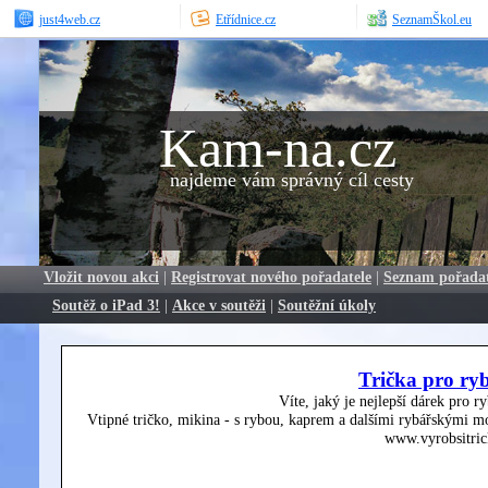
just4web.cz
Etřídnice.cz
SeznamŠkol.eu
Kam-na.cz
najdeme vám správný cíl cesty
Vložit novou akci
|
Registrovat nového pořadatele
|
Seznam pořada
Soutěž o iPad 3!
|
Akce v soutěži
|
Soutěžní úkoly
Trička pro ry
Víte, jaký je nejlepší dárek pro r
Vtipné tričko, mikina - s rybou, kaprem a dalšími rybářskými mo
www.vyrobsitric