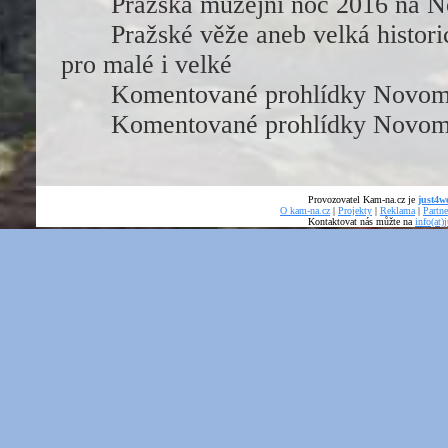
Pražská muzejní noc 2016 na N
Pražské věže aneb velká histori
pro malé i velké
Komentované prohlídky Novomě
Komentované prohlídky Novomě
Provozovatel Kam-na.cz je
just4we
O kam-na.cz
|
Projekty
|
Reklama
|
Partne
Kontaktovat nás můžte na
info(at)