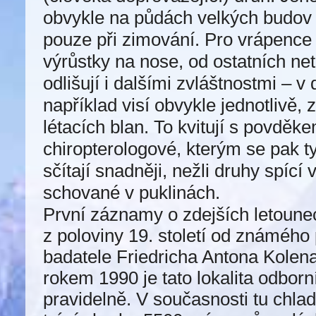
obvykle na půdách velkých budov 
pouze při zimování. Pro vrápence 
výrůstky na nose, od ostatních ne
odlišují i dalšími zvláštnostmi – 
například visí obvykle jednotlivě,
létacích blan. To kvitují s povděk
chiropterologové, kterým se pak ty
sčítají snadněji, nežli druhy spící 
schované v puklinách.
První záznamy o zdejších letoune
z poloviny 19. století od známého
badatele Friedricha Antona Kolena
rokem 1990 je tato lokalita odbor
pravidelně. V současnosti tu chla