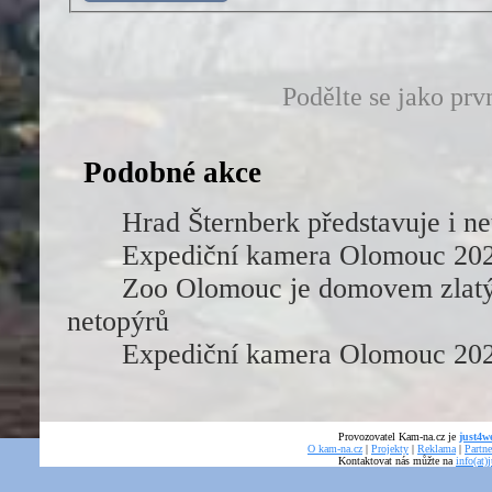
Podělte se jako prv
Podobné akce
Hrad Šternberk představuje i ne
Expediční kamera Olomouc 20
Zoo Olomouc je domovem zlatýc
netopýrů
Expediční kamera Olomouc 20
Provozovatel Kam-na.cz je
just4we
O kam-na.cz
|
Projekty
|
Reklama
|
Partne
Kontaktovat nás můžte na
info(at)