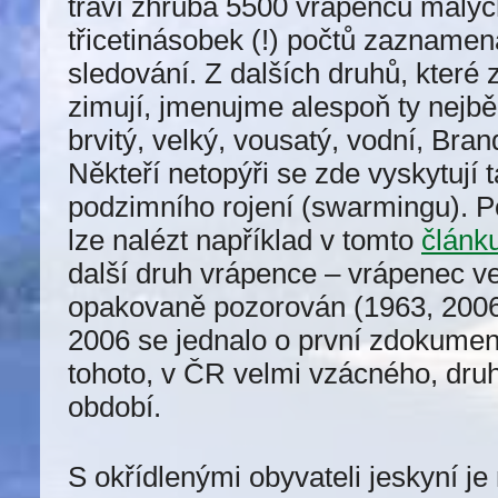
tráví zhruba 5500 vrápenců malýc
třicetinásobek (!) počtů zazname
sledování. Z dalších druhů, které 
zimují, jmenujme alespoň ty nejbě
brvitý, velký, vousatý, vodní, Bran
Někteří netopýři se zde vyskytují 
podzimního rojení (swarmingu). P
lze nalézt například v tomto
článk
další druh vrápence – vrápenec ve
opakovaně pozorován (1963, 2006
2006 se jednalo o první zdokumen
tohoto, v ČR velmi vzácného, dru
období.
S okřídlenými obyvateli jeskyní je