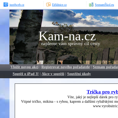
just4web.cz
Etřídnice.cz
SeznamŠkol.eu
Kam-na.cz
najdeme vám správný cíl cesty
Vložit novou akci
|
Registrovat nového pořadatele
|
Seznam pořada
Soutěž o iPad 3!
|
Akce v soutěži
|
Soutěžní úkoly
Trička pro ry
Víte, jaký je nejlepší dárek pro r
Vtipné tričko, mikina - s rybou, kaprem a dalšími rybářskými mo
www.vyrobsitric