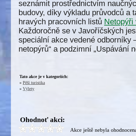
seznámit prostřednictvím naučnýc
budovy, díky výkladu průvodců a 
hravých pracovních listů
Netopýři
Každoročně se v Javoříčských jes
speciální akce vedené odborníky –
netopýrů“ a podzimní „Uspávání n
Tato akce je v kategoriích:
»
Pěší turistika
»
Výlety
Ohodnoť akci:
Akce ještě nebyla ohodnocen