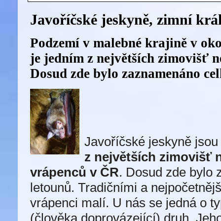
Javoříčské jeskyně, zimní krá
Podzemí v malebné krajině v ok
je jedním z největších zimovišť n
Dosud zde bylo zaznamenáno cel
Javoříčské jeskyně jso
z největších zimovišť 
vrápenců v ČR
. Dosud zde bylo z
letounů. Tradičními a nejpočetněj
vrápenci malí. U nás se jedná o t
(člověka doprovázející) druh. Jeho 