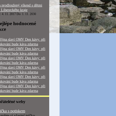
 prodloužený víkend s dětmi
 Libereckého kraje
: 4. 11. 2017 Do: 1. 11. 2030
ejlépe hodnocené
kce
 října slaví OMV Den kávy: při
nkování bude káva zdarma
 října slaví OMV Den kávy: při
nkování bude káva zdarma
 října slaví OMV Den kávy: při
nkování bude káva zdarma
 října slaví OMV Den kávy: při
nkování bude káva zdarma
 října slaví OMV Den kávy: při
nkování bude káva zdarma
 října slaví OMV Den kávy: při
nkování bude káva zdarma
přáteléné weby
ička s potiskem
robte si vlastní tričko