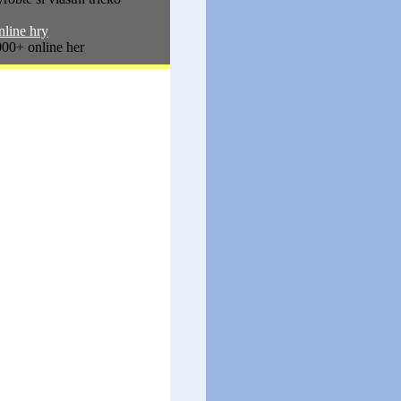
line hry
00+ online her