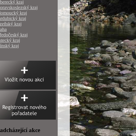
berecký kraj
ravskoslezský kraj
lomoucký kraj
rdubický kraj
zeňský kraj
raha
ředočeský kraj
tecký kraj
ínský kraj
adcházející akce