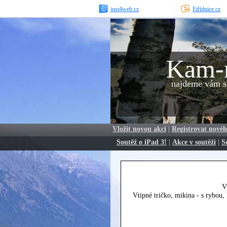
just4web.cz
Etřídnice.cz
Kam-
najdeme vám sp
Vložit novou akci
|
Registrovat novéh
Soutěž o iPad 3!
|
Akce v soutěži
|
S
V
Vtipné tričko, mikina - s rybou