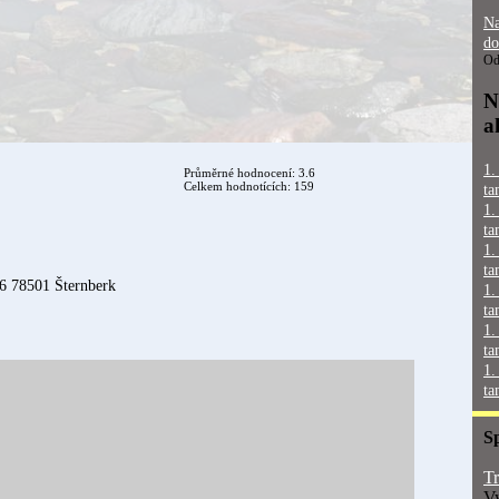
Na
do
Od
N
a
1.
Průměrné hodnocení: 3.6
Celkem hodnotících: 159
ta
1.
ta
1.
ta
6 78501 Šternberk
1.
ta
1.
ta
1.
ta
S
Tr
Vy