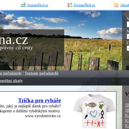
SeznamŠkol.eu
ZoznamŠkôl.eu
JaknaO
V
M
na.cz
D
rávný cíl cesty
o pořadatele
|
Seznam pořadatelů
outěžní úkoly
V
Trička pro rybáře
Ji
íte, jaký je nejlepší dárek pro rybáře?
Ji
, kaprem a dalšími rybářskými motivy.
Ka
www.vyrobsitricko.cz
Kr
Kr