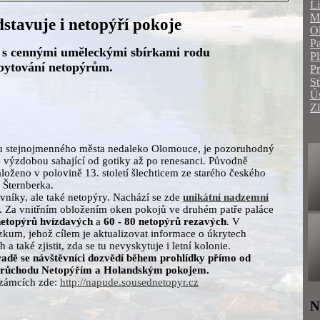
Li
Mo
stavuje i netopýří pokoje
O
Pa
 s cennými uměleckými sbírkami rodu
Pl
ubytování netopýrům.
P
St
Ús
Zl
ntru stejnojmenného města nedaleko Olomouce, je pozoruhodný
ké výzdobou sahající od gotiky až po renesanci. Původně
loženo v polovině 13. století šlechticem ze starého českého
 Šternberka.
vníky, ale také netopýry. Nachází se zde
unikátní nadzemní
. Za vnitřním obložením oken pokojů ve druhém patře paláce
netopýrů hvízdavých
a
60 - 80 netopýrů rezavých
. V
zkum, jehož cílem je aktualizovat informace o úkrytech
 a také zjistit, zda se tu nevyskytuje i letní kolonie.
radě se návštěvníci dozvědí během prohlídky přímo od
ři průchodu Netopýřím a Holandským pokojem.
 zámcích zde:
http://napude.sousednetopyr.cz
N