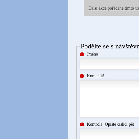
Další akce pořádáné tímto u
Podělte se s návštěv
Jméno
Komentář
Kontrola: Opište číslici pět