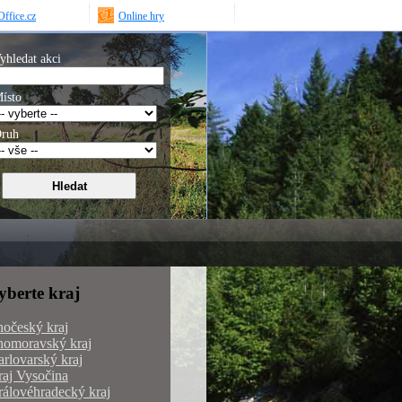
ffice.cz
Online hry
yhledat akci
ísto
ruh
yberte kraj
hočeský kraj
homoravský kraj
rlovarský kraj
aj Vysočina
álovéhradecký kraj