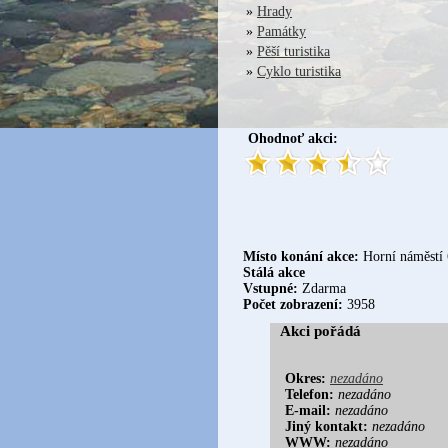
»
Hrady
»
Památky
»
Pěší turistika
»
Cyklo turistika
Ohodnoť akci:
Místo konání akce:
Horní náměstí 
Stálá akce
Vstupné:
Zdarma
Počet zobrazení:
3958
Akci pořádá
Okres:
nezadáno
Telefon:
nezadáno
E-mail:
nezadáno
Jiný kontakt:
nezadáno
WWW:
nezadáno