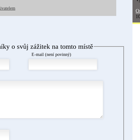
živatelem
On
10
níky o svůj zážitek na tomto místě
E-mail (není povinný)