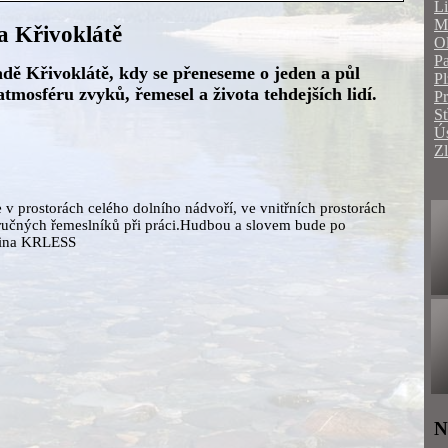
Li
Mo
a Křivoklátě
O
Pa
adě Křivoklátě, kdy se přeneseme o jeden a půl
Pl
atmosféru zvyků, řemesel a života tehdejších lidí.
P
St
Ús
Zl
v prostorách celého dolního nádvoří, ve vnitřních prostorách
ručných řemeslníků při práci.Hudbou a slovem bude po
upina KRLESS
N