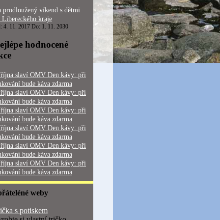
 prodloužený víkend s dětmi
 Libereckého kraje
: 4. 11. 2017 Do: 1. 11. 2030
ejlépe hodnocené
kce
 října slaví OMV Den kávy: při
nkování bude káva zdarma
 října slaví OMV Den kávy: při
nkování bude káva zdarma
 října slaví OMV Den kávy: při
nkování bude káva zdarma
 října slaví OMV Den kávy: při
nkování bude káva zdarma
 října slaví OMV Den kávy: při
nkování bude káva zdarma
 října slaví OMV Den kávy: při
nkování bude káva zdarma
přáteléné weby
ička s potiskem
robte si vlastní tričko