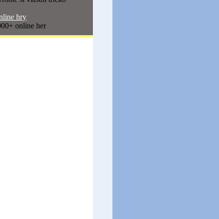
line hry
00+ online her