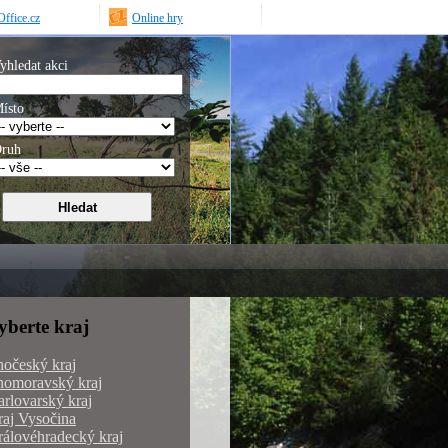
ffice.cz
Online hry
yhledat akci
ísto
ruh
yberte kraj
hočeský kraj
homoravský kraj
rlovarský kraj
aj Vysočina
álovéhradecký kraj