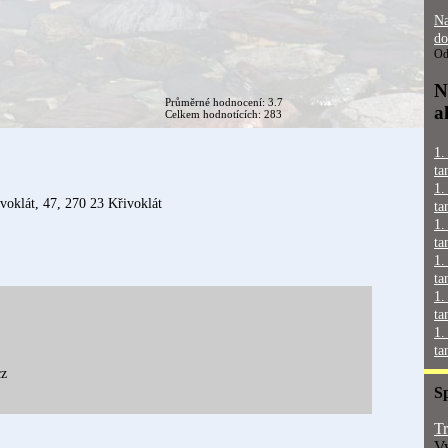
Na
do
Od
N
Průměrné hodnocení: 3.7
a
Celkem hodnotících: 283
1.
ta
1.
voklát, 47, 270 23 Křivoklát
ta
1.
ta
1.
ta
1.
ta
1.
ta
cz
S
Tr
Vy