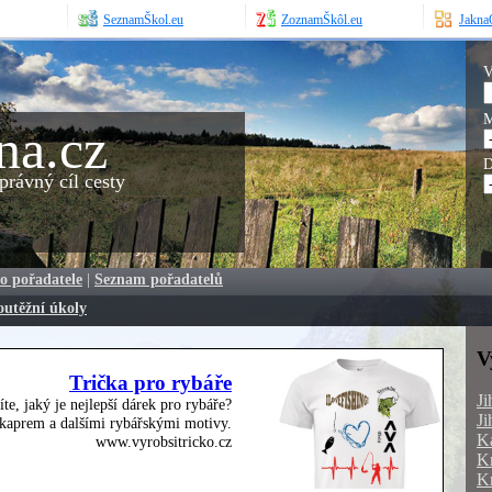
SeznamŠkol.eu
ZoznamŠkôl.eu
JaknaO
V
M
na.cz
D
rávný cíl cesty
o pořadatele
|
Seznam pořadatelů
outěžní úkoly
V
Trička pro rybáře
Ji
íte, jaký je nejlepší dárek pro rybáře?
Ji
, kaprem a dalšími rybářskými motivy.
Ka
www.vyrobsitricko.cz
Kr
Kr