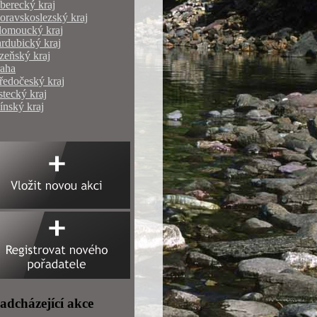
berecký kraj
ravskoslezský kraj
lomoucký kraj
rdubický kraj
zeňský kraj
raha
ředočeský kraj
tecký kraj
ínský kraj
adcházející akce