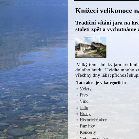
Knížecí velikonoce n
Tradiční vítání jara na hr
století zpět a vychutnáme 
Velký řemeslnický jarmark bude 
dolního hradu. Uvidíte mnoho z
všechny dny lákat příchozí sk
Tato akce je v kategoriích:
»
Výlety
»
Pivo
»
Víno
»
Jídlo
»
Hrady
»
Historické akce
»
Památky
»
Koncerty
»
Výtvarné umění