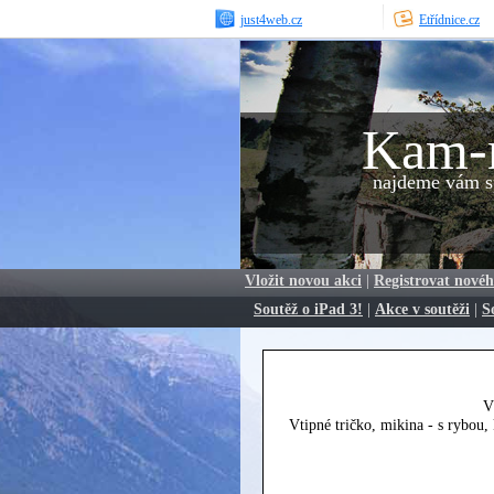
just4web.cz
Etřídnice.cz
Kam-
najdeme vám sp
Vložit novou akci
|
Registrovat novéh
Soutěž o iPad 3!
|
Akce v soutěži
|
S
V
Vtipné tričko, mikina - s rybou