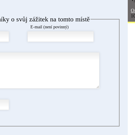
On
10
níky o svůj zážitek na tomto místě
E-mail (není povinný)