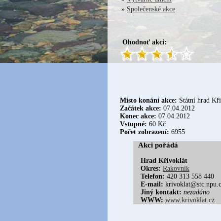
»
Společenské akce
Ohodnoť akci:
Místo konání akce:
Státní hrad Kři
Začátek akce:
07.04.2012
Konec akce:
07.04.2012
Vstupné:
60 Kč
Počet zobrazení:
6955
Akci pořádá
Hrad Křivoklát
Okres:
Rakovník
Telefon:
420 313 558 440
E-mail:
krivoklat@stc.npu.
Jiný kontakt:
nezadáno
WWW:
www.krivoklat.cz