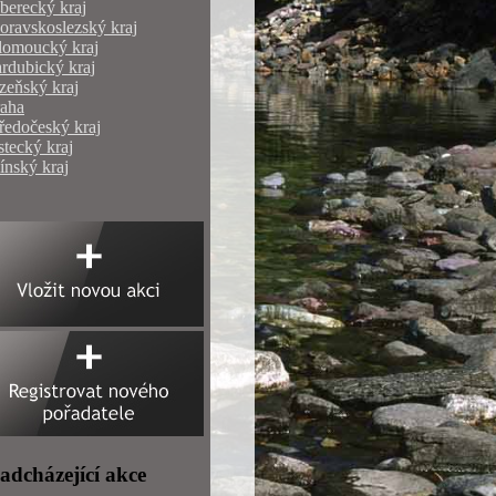
berecký kraj
ravskoslezský kraj
lomoucký kraj
rdubický kraj
zeňský kraj
raha
ředočeský kraj
tecký kraj
ínský kraj
adcházející akce