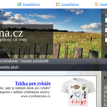
SeznamŠkol.eu
ZoznamŠkôl.eu
JaknaO
V
M
na.cz
D
rávný cíl cesty
o pořadatele
|
Seznam pořadatelů
outěžní úkoly
V
Trička pro rybáře
Ji
íte, jaký je nejlepší dárek pro rybáře?
Ji
, kaprem a dalšími rybářskými motivy.
Ka
www.vyrobsitricko.cz
Kr
Kr