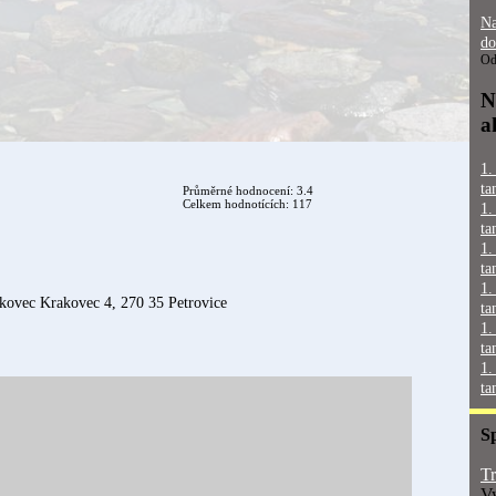
Na
do
Od
N
a
1.
ta
Průměrné hodnocení: 3.4
Celkem hodnotících: 117
1.
ta
1.
ta
1.
akovec Krakovec 4, 270 35 Petrovice
ta
1.
ta
1.
ta
S
Tr
Vy