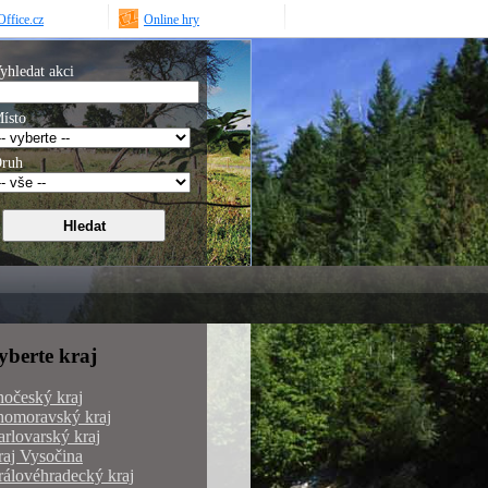
ffice.cz
Online hry
yhledat akci
ísto
ruh
yberte kraj
hočeský kraj
homoravský kraj
rlovarský kraj
aj Vysočina
álovéhradecký kraj