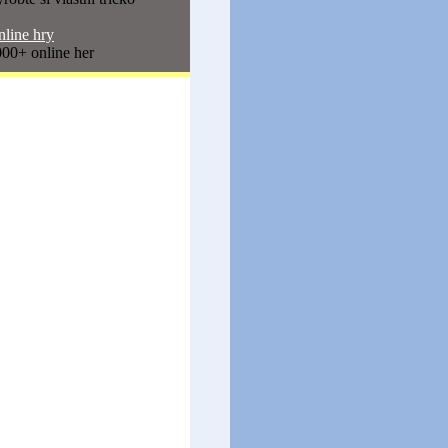
line hry
00+ online her