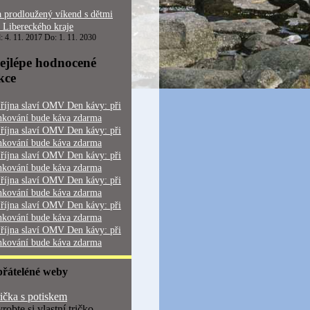
 prodloužený víkend s dětmi
 Libereckého kraje
: 4. 11. 2017 Do: 1. 11. 2030
ejlépe hodnocené
kce
 října slaví OMV Den kávy: při
nkování bude káva zdarma
 října slaví OMV Den kávy: při
nkování bude káva zdarma
 října slaví OMV Den kávy: při
nkování bude káva zdarma
 října slaví OMV Den kávy: při
nkování bude káva zdarma
 října slaví OMV Den kávy: při
nkování bude káva zdarma
 října slaví OMV Den kávy: při
nkování bude káva zdarma
přáteléné weby
ička s potiskem
robte si vlastní tričko