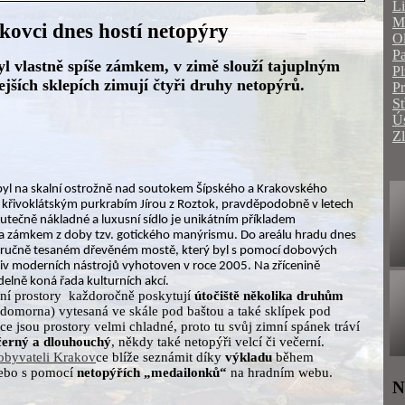
Li
Mo
ovci dnes hostí netopýry
O
Pa
l vlastně spíše zámkem, v zimě slouží tajuplným
Pl
jších sklepích zimují čtyři druhy netopýrů.
P
St
Ús
Zl
byl na skalní ostrožně nad soutokem Šípského a Krakovského
křivoklátským purkrabím Jírou z Roztok, pravděpodobně v letech
utečně nákladné a luxusní sídlo je unikátním příkladem
a zámkem z doby tzv. gotického manýrismu.
Do areálu hradu dnes
m ručně tesaném dřevěném mostě, který byl s pomocí dobových
liv moderních nástrojů vyhotoven v roce 2005. Na zřícenině
delně koná řada kulturních akcí.
mní prostory každoročně poskytují
útočiště několika druhům
adomorna) vytesaná ve skále pod baštou a také sklípek pod
e jsou prostory velmi chladné, proto tu svůj zimní spánek tráví
černý a dlouhouchý
, někdy také netopýři velcí či večerní.
 obyvateli Krakov
ce blíže seznámit díky
výkladu
během
nebo s pomocí
netopýřích „medailonků“
na hradním webu.
N