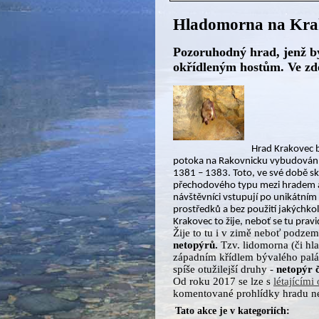
Hladomorna na Krak
Pozoruhodný hrad, jenž by
okřídleným hostům. Ve zde
Hrad Krakovec 
potoka na Rakovnicku vybudován 
1381 – 1383. Toto, ve své době sk
přechodového typu mezi hradem 
návštěvníci vstupují po unikátní
prostředků a bez použití jakýchko
Krakovec to žije, neboť se tu pravi
Žije to tu i v zimě neboť podze
netopýrů.
Tzv. lidomorna (či hl
západním křídlem bývalého palác
spíše otužilejší druhy -
netopýr 
Od roku 2017 se lze s
létajícími
komentované prohlídky hradu 
Tato akce je v kategoriích: