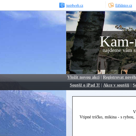
just4web.cz
Etřídnice.cz
Kam-
najdeme vám sp
Vložit novou akci
|
Registrovat novéh
Soutěž o iPad 3!
|
Akce v soutěži
|
S
V
Vtipné tričko, mikina - s rybou