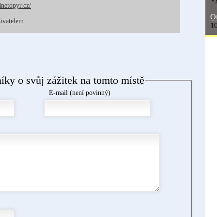
dnetopyr.cz/
On
živatelem
10
níky o svůj zážitek na tomto místě
E-mail (není povinný)