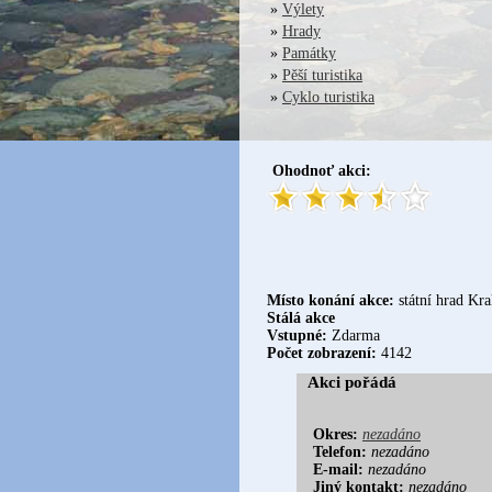
»
Výlety
»
Hrady
»
Památky
»
Pěší turistika
»
Cyklo turistika
Ohodnoť akci:
Místo konání akce:
státní hrad Kr
Stálá akce
Vstupné:
Zdarma
Počet zobrazení:
4142
Akci pořádá
Okres:
nezadáno
Telefon:
nezadáno
E-mail:
nezadáno
Jiný kontakt:
nezadáno