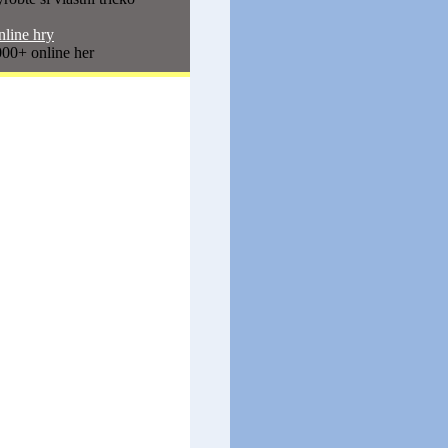
line hry
00+ online her