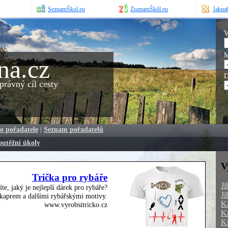
SeznamŠkol.eu
ZoznamŠkôl.eu
JaknaO
V
M
na.cz
D
rávný cíl cesty
o pořadatele
|
Seznam pořadatelů
outěžní úkoly
V
Trička pro rybáře
Ji
íte, jaký je nejlepší dárek pro rybáře?
Ji
, kaprem a dalšími rybářskými motivy.
Ka
www.vyrobsitricko.cz
Kr
Kr