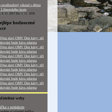
 prodloužený víkend s dětmi
 Libereckého kraje
: 4. 11. 2017 Do: 1. 11. 2030
ejlépe hodnocené
kce
 října slaví OMV Den kávy: při
nkování bude káva zdarma
 října slaví OMV Den kávy: při
nkování bude káva zdarma
 října slaví OMV Den kávy: při
nkování bude káva zdarma
 října slaví OMV Den kávy: při
nkování bude káva zdarma
 října slaví OMV Den kávy: při
nkování bude káva zdarma
 října slaví OMV Den kávy: při
nkování bude káva zdarma
přáteléné weby
ička s potiskem
robte si vlastní tričko