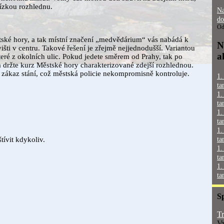
ízkou rozhlednu.
Na
do
Od
stské hory, a tak místní značení „medvědárium“ vás nabádá k
N
ti v centru. Takové řešení je zřejmě nejjednodušší. Variantou
a
teré z okolních ulic. Pokud jedete směrem od Prahy, tak po
a držte kurz Městské hory charakterizované zdejší rozhlednou.
zákaz stání, což městská policie nekompromisně kontroluje.
1.
ta
1.
ta
1.
ta
1.
tívit kdykoliv.
ta
1.
ta
1.
ta
S
Tr
Vy