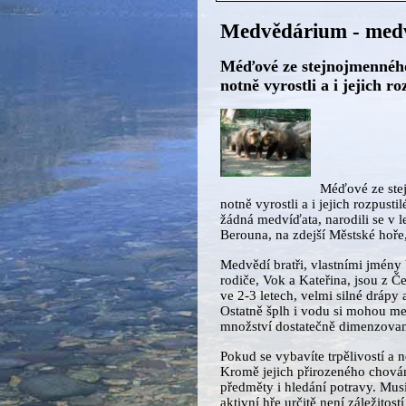
Medvědárium - medv
Méďové ze stejnojmenného
notně vyrostli a i jejich r
Méďové ze ste
notně vyrostli a i jejich rozpusti
žádná medvíďata, narodili se v l
Berouna, na zdejší Městské hoř
Medvědí bratři, vlastními jmény
rodiče, Vok a Kateřina, jsou z 
ve 2-3 letech, velmi silné drápy 
Ostatně šplh i vodu si mohou me
množství dostatečně dimenzova
Pokud se vybavíte trpělivostí a 
Kromě jejich přirozeného chován
předměty i hledání potravy. Musíte
aktivní hře určitě není záležitos