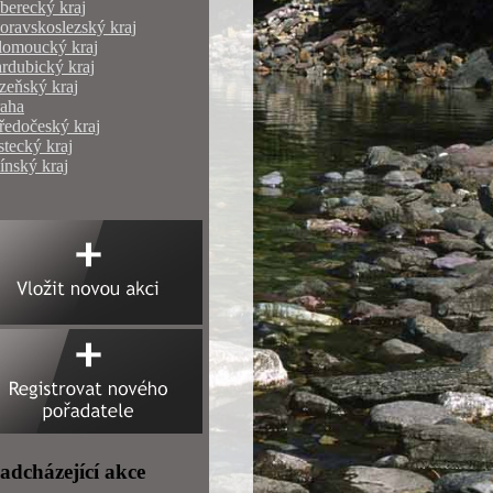
berecký kraj
ravskoslezský kraj
lomoucký kraj
rdubický kraj
zeňský kraj
raha
ředočeský kraj
tecký kraj
ínský kraj
adcházející akce