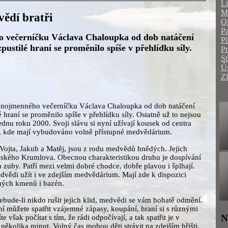
Li
Mo
ědí bratři
O
Pa
 večerníčku Václava Chaloupka od dob natáčení
Pl
ozpustilé hraní se proměnilo spíše v přehlídku síly.
P
St
Ús
Zl
jnojmenného večerníčku Václava Chaloupka od dob natáčení
lé hraní se proměnilo spíše v přehlídku síly. Ostatně už to nejsou
ednu roku 2000. Svoji slávu si nyní užívají kousek od centra
e, kde mají vybudováno volně přístupné medvědárium.
 Vojta, Jakub a Matěj, jsou z rodu medvědů hnědých. Jejich
Českého Krumlova. Obecnou charakteristikou druhu je dospívání
a zuby. Patří mezi velmi dobré chodce, dobře plavou i šplhají.
dvědi užít i ve zdejším medvědárium. Mají zde k dispozici
ných kmenů i bazén.
nebude-li nikdo rušit jejich klid, medvědi se vám bohatě odmění.
í můžete spatřit vzájemné zápasy, koupání, hraní si s různými
N
 však počítat s tím, že rádi odpočívají, a tak spatřit je v
tí několika minut. Volný čas mohou děti strávit na zdejším hřišti,