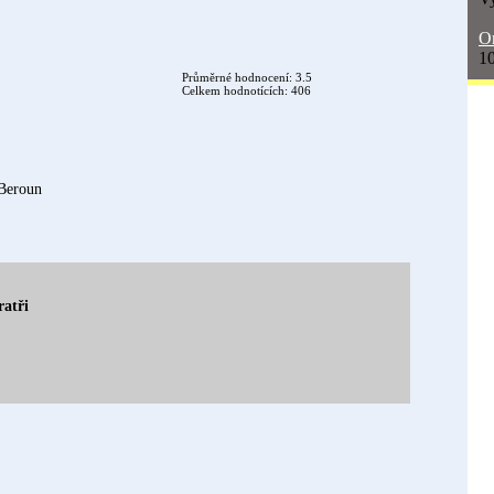
On
10
Průměrné hodnocení: 3.5
Celkem hodnotících: 406
Beroun
atři