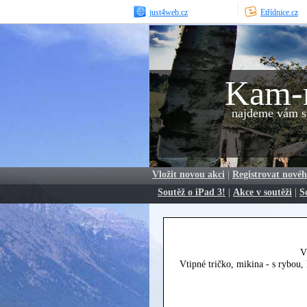
just4web.cz
Etřídnice.cz
Kam-
najdeme vám sp
Vložit novou akci
|
Registrovat novéh
Soutěž o iPad 3!
|
Akce v soutěži
|
S
V
Vtipné tričko, mikina - s rybou