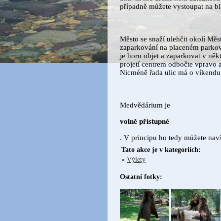
případně můžete vystoupat na bl
Město se snaží ulehčit okolí Mě
zaparkování na placeném parkoviš
je horu objet a zaparkovat v něk
projetí centrem odbočte vpravo 
Nicméně řada ulic má o víkendu 
Medvědárium je
volně přístupné
. V principu ho tedy můžete navš
Tato akce je v kategoriích:
»
Výlety
Ostatní fotky: