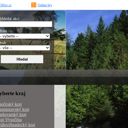
ffice.cz
Online hry
yhledat akci
ísto
ruh
yberte kraj
hočeský kraj
homoravský kraj
rlovarský kraj
aj Vysočina
álovéhradecký kraj