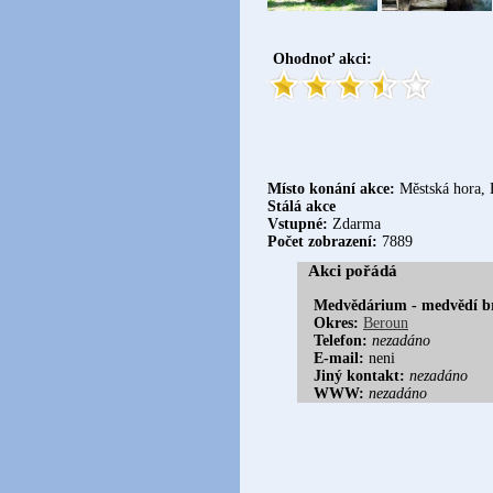
Ohodnoť akci:
Místo konání akce:
Městská hora, 
Stálá akce
Vstupné:
Zdarma
Počet zobrazení:
7889
Akci pořádá
Medvědárium - medvědí br
Okres:
Beroun
Telefon:
nezadáno
E-mail:
neni
Jiný kontakt:
nezadáno
WWW:
nezadáno