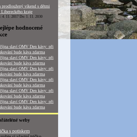
 prodloužený víkend s dětmi
 Libereckého kraje
: 4. 11. 2017 Do: 1. 11. 2030
ejlépe hodnocené
kce
 října slaví OMV Den kávy: při
nkování bude káva zdarma
 října slaví OMV Den kávy: při
nkování bude káva zdarma
 října slaví OMV Den kávy: při
nkování bude káva zdarma
 října slaví OMV Den kávy: při
nkování bude káva zdarma
 října slaví OMV Den kávy: při
nkování bude káva zdarma
 října slaví OMV Den kávy: při
nkování bude káva zdarma
přáteléné weby
ička s potiskem
robte si vlastní tričko