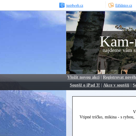
just4web.cz
Etřídnice.cz
Kam-
najdeme vám sp
Vložit novou akci
|
Registrovat novéh
Soutěž o iPad 3!
|
Akce v soutěži
|
S
V
Vtipné tričko, mikina - s rybou