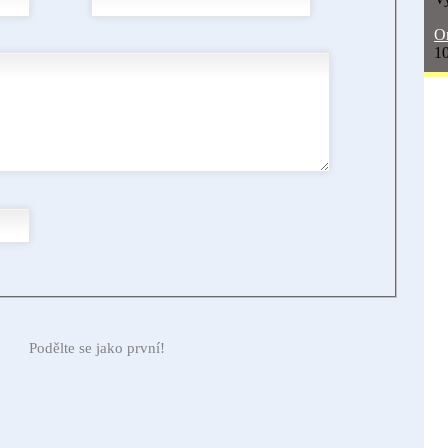
On
10
Podělte se jako první!