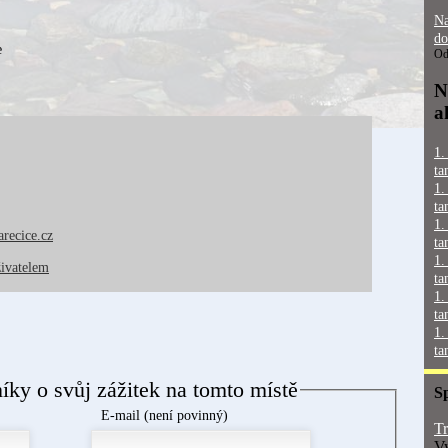
Na
do
e
Od
N
a
1.
ta
1.
ta
1.
recice.cz
ta
1.
živatelem
ta
1.
ta
1.
ta
níky o svůj zážitek na tomto místě
S
E-mail (není povinný)
Tr
Vy