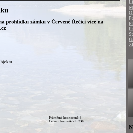
Li
Mo
dku
O
Pa
na prohlídku zámku v Červené Řečici více na
Pl
.cz
P
St
Ús
Zl
objektu
Průměrné hodnocení: 4
Celkem hodnotících: 236
N