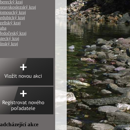
berecký kraj
ravskoslezský kraj
lomoucký kraj
rdubický kraj
zeňský kraj
raha
ředočeský kraj
tecký kraj
ínský kraj
adcházející akce