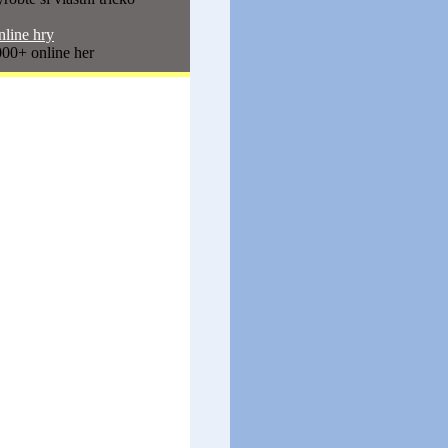
line hry
00+ online her