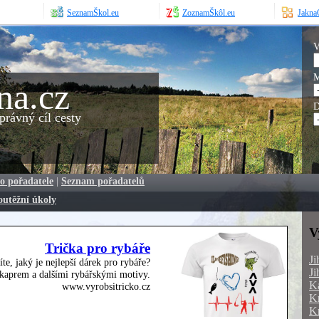
SeznamŠkol.eu
ZoznamŠkôl.eu
JaknaO
V
M
na.cz
D
rávný cíl cesty
o pořadatele
|
Seznam pořadatelů
outěžní úkoly
V
Trička pro rybáře
Ji
íte, jaký je nejlepší dárek pro rybáře?
Ji
, kaprem a dalšími rybářskými motivy.
Ka
www.vyrobsitricko.cz
Kr
Kr