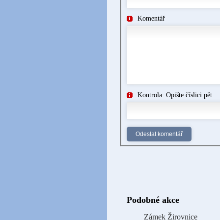
Komentář
Kontrola: Opište číslici pět
Podobné akce
Zámek Žirovnice