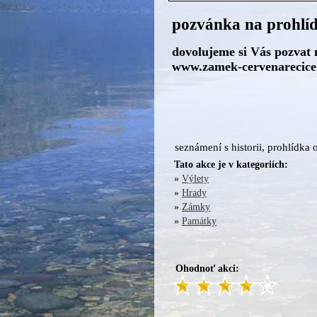
pozvánka na prohlí
dovolujeme si Vás pozvat 
www.zamek-cervenarecice
seznámení s historii, prohlídka 
Tato akce je v kategoriích:
»
Výlety
»
Hrady
»
Zámky
»
Památky
Ohodnoť akci: