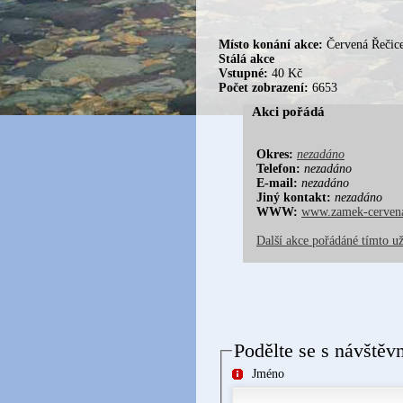
Místo konání akce:
Červená Řečic
Stálá akce
Vstupné:
40 Kč
Počet zobrazení:
6653
Akci pořádá
Okres:
nezadáno
Telefon:
nezadáno
E-mail:
nezadáno
Jiný kontakt:
nezadáno
WWW:
www.zamek-cervena
Další akce pořádáné tímto u
Podělte se s návštěv
Jméno