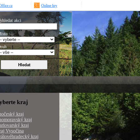
ffice.cz
Online hry
yhledat akci
ísto
ruh
yberte kraj
hočeský kraj
homoravský kraj
rlovarský kraj
aj Vysočina
álovéhradecký kraj