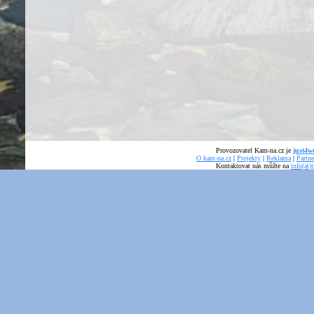
Provozovatel Kam-na.cz je
just4we
O kam-na.cz
|
Projekty
|
Reklama
|
Partne
Kontaktovat nás můžte na
info(at)