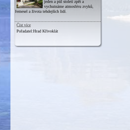
jeden a půl století zpět a
vychutnáme atmosféru zvyků,
řemesel a života tehdejších lidí.
Číst více
Pořadatel:
Hrad Křivoklát