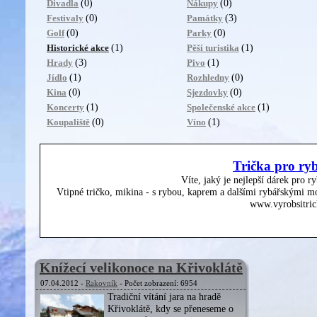
(0)
(0)
Divadla
Nákupy
(0)
(3)
Festivaly
Památky
(0)
(0)
Golf
Parky
(1)
(1)
Historické akce
Pěší turistika
(3)
(1)
Hrady
Pivo
(1)
(0)
Jídlo
Rozhledny
(0)
(0)
Kina
Sjezdovky
(1)
(1)
Koncerty
Společenské akce
(0)
(1)
Koupaliště
Víno
Trička pro ry
Víte, jaký je nejlepší dárek pro r
Vtipné tričko, mikina - s rybou, kaprem a dalšími rybářskými mo
www.vyrobsitric
Knížecí velikonoce na Křivoklátě
07.04.2012 -
Rakovník
- Počet zobrazení: 6954
Tradiční vítání jara na hradě
Křivoklátě, kdy se přeneseme o