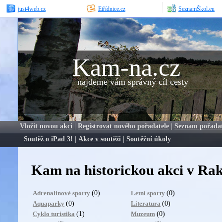
just4web.cz
Etřídnice.cz
SeznamŠkol.eu
Kam-na.cz
najdeme vám správný cíl cesty
Vložit novou akci
|
Registrovat nového pořadatele
|
Seznam pořada
Soutěž o iPad 3!
|
Akce v soutěži
|
Soutěžní úkoly
Kam na historickou akci v Ra
(0)
(0)
Adrenalinové sporty
Letní sporty
(0)
(0)
Aquaparky
Literatura
(1)
(0)
Cyklo turistika
Muzeum