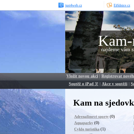
just4web.cz
Etřídnice.cz
Kam-
najdeme vám sp
Vložit novou akci
|
Registrovat novéh
Soutěž o iPad 3!
|
Akce v soutěži
|
S
Kam na sjedovk
(0)
Adrenalinové sporty
(0)
Aquaparky
(1)
Cyklo turistika