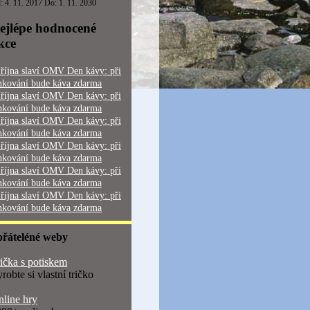
: 4. 11. 2017 Do: 1. 11. 2030
ejlépe hodnocené
kce
 října slaví OMV Den kávy: při
nkování bude káva zdarma
 října slaví OMV Den kávy: při
nkování bude káva zdarma
 října slaví OMV Den kávy: při
nkování bude káva zdarma
 října slaví OMV Den kávy: při
nkování bude káva zdarma
 října slaví OMV Den kávy: při
nkování bude káva zdarma
 října slaví OMV Den kávy: při
nkování bude káva zdarma
přáteléné weby
ička s potiskem
robte si vlastní tričko
line hry