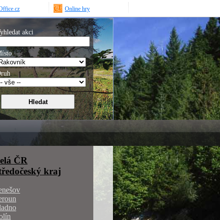
ffice.cz
Online hry
yhledat akci
ísto
ruh
elá ČR
tředočeský kraj
enešov
eroun
ladno
olín