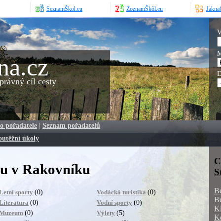
SeznamŠkol.eu
ZoznamŠkôl.eu
JaknaO
V
M
na.cz
D
rávný cíl cesty
o pořadatele
|
Seznam pořadatelů
outěžní úkoly
C
u v Rakovníku
S
B
(0)
(0)
Letní sporty
Vodácká turistika
B
(0)
(0)
Literatura
Vodní sporty
K
(0)
(5)
Muzeum
Výlety
K