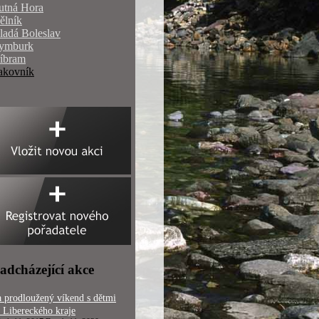
utná Hora
ělník
ladá Boleslav
ymburk
říbram
akovník
adcházející akce
 prodloužený víkend s dětmi
 Libereckého kraje