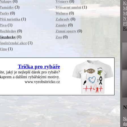
(0)
(0)
Nákupy
Výstavy
K
(3)
(1)
Památky
Výtvarné umění
M
M
(0)
(0)
Parky
Welness
N
(1)
(0)
Pěší turistika
Zahrady
P
(1)
(0)
Pivo
Zámky
R
(0)
(0)
Rozhledny
Zimní sporty
(0)
(0)
Sjezdovky
Zoo
(1)
Společenské akce
(1)
Víno
Trička pro rybáře
íte, jaký je nejlepší dárek pro rybáře?
, kaprem a dalšími rybářskými motivy.
www.vyrobsitricko.cz
N
Na
do