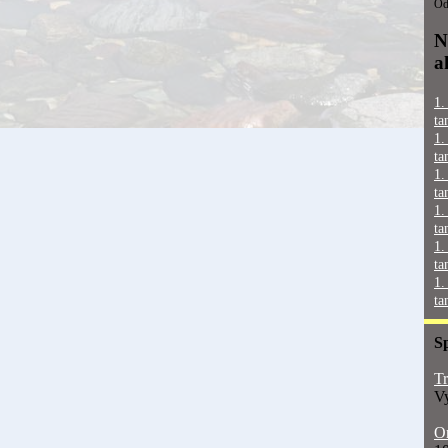
Od
N
a
1.
ta
1.
ta
1.
ta
1.
ta
1.
ta
1.
ta
S
Tr
Vy
On