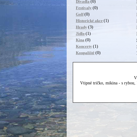
(0)
Divadla
(0)
Festivaly
(0)
Golf
(1)
Historické akce
(3)
Hrady
(1)
Jídlo
(0)
Kina
(1)
Koncerty
(0)
Koupaliště
V
Vtipné tričko, mikina - s rybou