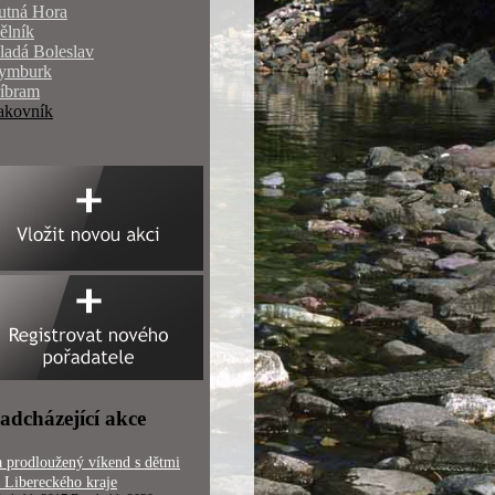
utná Hora
ělník
ladá Boleslav
ymburk
říbram
akovník
adcházející akce
 prodloužený víkend s dětmi
 Libereckého kraje