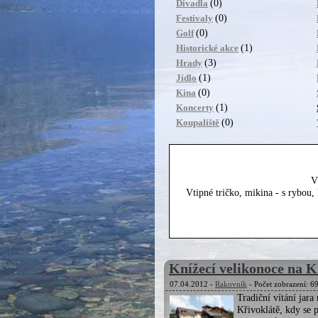
(0)
Divadla
(0)
Festivaly
(0)
Golf
(1)
Historické akce
(3)
Hrady
(1)
Jídlo
(0)
Kina
(1)
Koncerty
(0)
Koupaliště
V
Vtipné tričko, mikina - s rybou
Knížecí velikonoce na K
07.04.2012 -
Rakovník
- Počet zobrazení: 6
Tradiční vítání jara
Křivoklátě, kdy se 