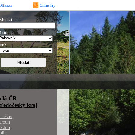
ffice.cz
Online hry
yhledat akci
ísto
ruh
elá ČR
tředočeský kraj
enešov
eroun
ladno
olín