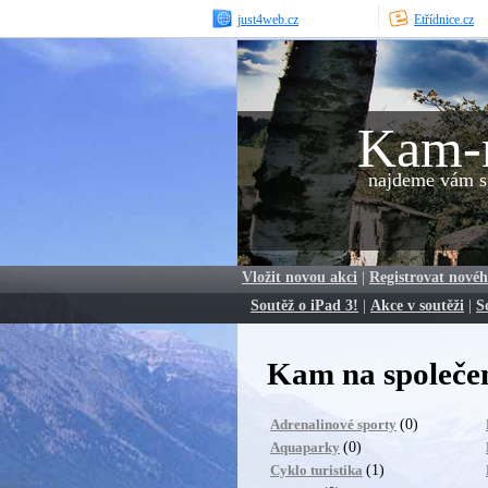
just4web.cz
Etřídnice.cz
Kam-
najdeme vám sp
Vložit novou akci
|
Registrovat novéh
Soutěž o iPad 3!
|
Akce v soutěži
|
S
Kam na společe
(0)
Adrenalinové sporty
(0)
Aquaparky
(1)
Cyklo turistika