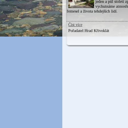
jeden a půl století z
vychutnáme atmosfé
řemesel a života tehdejších lidí.
Číst více
Pořadatel:
Hrad Křivoklát