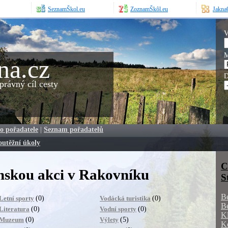
SeznamŠkol.eu
ZoznamŠkôl.eu
JaknaO
V
M
na.cz
D
rávný cíl cesty
o pořadatele
|
Seznam pořadatelů
outěžní úkoly
C
nskou akci v Rakovníku
S
B
(0)
(0)
Letní sporty
Vodácká turistika
B
(0)
(0)
Literatura
Vodní sporty
K
(0)
(5)
Muzeum
Výlety
K