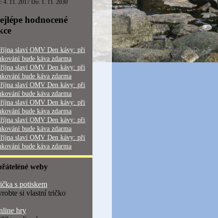
: 4. 11. 2017 Do: 1. 11. 2030
ejlépe hodnocené
kce
 října slaví OMV Den kávy: při
nkování bude káva zdarma
 října slaví OMV Den kávy: při
nkování bude káva zdarma
 října slaví OMV Den kávy: při
nkování bude káva zdarma
 října slaví OMV Den kávy: při
nkování bude káva zdarma
 října slaví OMV Den kávy: při
nkování bude káva zdarma
 října slaví OMV Den kávy: při
nkování bude káva zdarma
přáteléné weby
ička s potiskem
robte si vlastní tričko
line hry