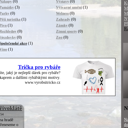
(0)
(0)
Nákupy
Výstavy
K
(3)
(1)
Památky
Výtvarné umění
M
M
(0)
(0)
Parky
Welness
N
(1)
(0)
Pěší turistika
Zahrady
P
(1)
(0)
Pivo
Zámky
R
(0)
(0)
Rozhledny
Zimní sporty
(0)
(0)
Sjezdovky
Zoo
(1)
Společenské akce
(1)
Víno
Trička pro rybáře
íte, jaký je nejlepší dárek pro rybáře?
, kaprem a dalšími rybářskými motivy.
www.vyrobsitricko.cz
řivoklátě
N
954
Na
 na hradě
přeneseme o
do