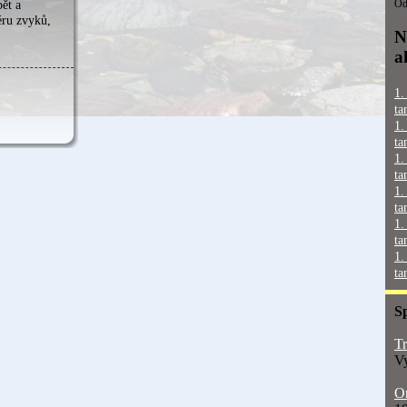
Od
pět a
ru zvyků,
N
a
1.
ta
1.
ta
1.
ta
1.
ta
1.
ta
1.
ta
S
Tr
Vy
On