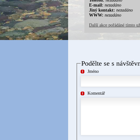
Telefon:
nezadáno
E-mail:
nezadáno
Jiný kontakt:
nezadáno
WWW:
nezadáno
Další akce pořádáné tímto u
Podělte se s návštěv
Jméno
Komentář