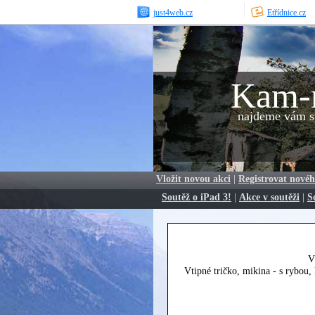
just4web.cz
Etřídnice.cz
Kam-
najdeme vám sp
Vložit novou akci
|
Registrovat novéh
Soutěž o iPad 3!
|
Akce v soutěži
|
S
V
Vtipné tričko, mikina - s rybou