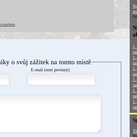
Na
do
Od
živatelem
N
a
1.
ta
1.
níky o svůj zážitek na tomto místě
ta
1.
E-mail (není povinný)
ta
1.
ta
1.
ta
1.
ta
S
Tr
Vy