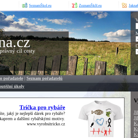
SeznamŠkol.eu
ZoznamŠkôl.eu
JaknaO
V
M
na.cz
D
rávný cíl cesty
o pořadatele
|
Seznam pořadatelů
outěžní úkoly
V
Trička pro rybáře
Ji
íte, jaký je nejlepší dárek pro rybáře?
Ji
, kaprem a dalšími rybářskými motivy.
Ka
www.vyrobsitricko.cz
Kr
Kr