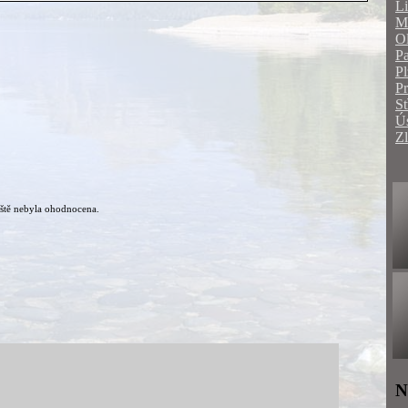
Li
Mo
O
Pa
Pl
P
St
Ús
Zl
ště nebyla ohodnocena.
N