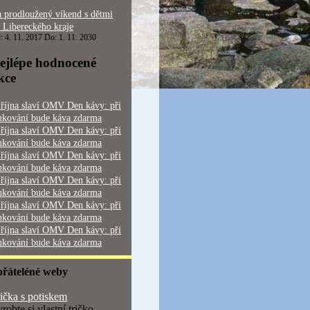
 prodloužený víkend s dětmi
 Libereckého kraje
: 4. 11. 2017 Do: 1. 11. 2030
ejlépe hodnocené
kce
 října slaví OMV Den kávy: při
nkování bude káva zdarma
 října slaví OMV Den kávy: při
nkování bude káva zdarma
 října slaví OMV Den kávy: při
nkování bude káva zdarma
 října slaví OMV Den kávy: při
nkování bude káva zdarma
 října slaví OMV Den kávy: při
nkování bude káva zdarma
 října slaví OMV Den kávy: při
nkování bude káva zdarma
přáteléné weby
ička s potiskem
robte si vlastní tričko