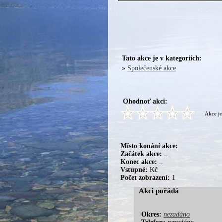
Tato akce je v kategoriích:
»
Společenské akce
Ohodnoť akci:
Akce je
Místo konání akce:
Začátek akce:
..
Konec akce:
..
Vstupné:
Kč
Počet zobrazení:
1
Akci pořádá
Okres:
nezadáno