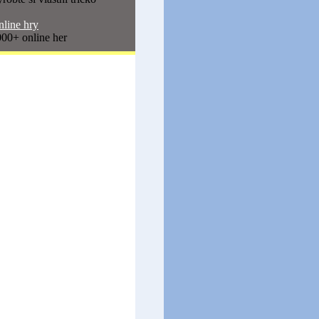
line hry
00+ online her