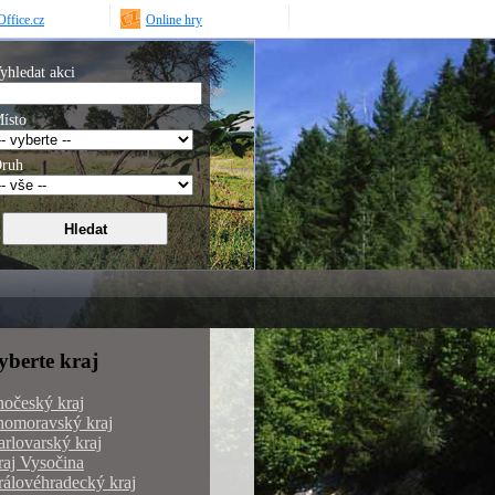
ffice.cz
Online hry
yhledat akci
ísto
ruh
yberte kraj
hočeský kraj
homoravský kraj
rlovarský kraj
aj Vysočina
álovéhradecký kraj