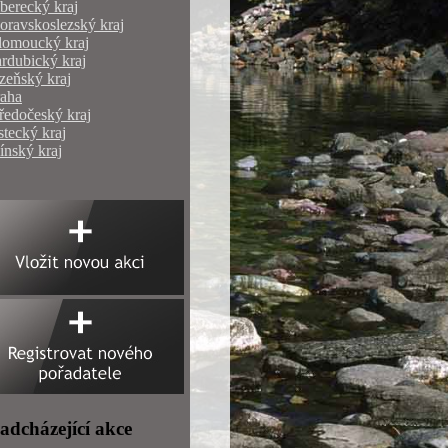
berecký kraj
ravskoslezský kraj
lomoucký kraj
rdubický kraj
zeňský kraj
raha
ředočeský kraj
tecký kraj
ínský kraj
adcházející akce