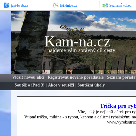
just4web.cz
Etřídnice.cz
SeznamŠkol.eu
Kam-na.cz
najdeme vám správný cíl cesty
Vložit novou akci
|
Registrovat nového pořadatele
|
Seznam pořada
Soutěž o iPad 3!
|
Akce v soutěži
|
Soutěžní úkoly
Trička pro ry
Víte, jaký je nejlepší dárek pro r
Vtipné tričko, mikina - s rybou, kaprem a dalšími rybářskými mo
www.vyrobsitric