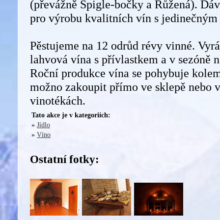
(převážně Špigle-bočky a Růžená). Dáv
pro výrobu kvalitních vín s jedinečným
Pěstujeme na 12 odrůd révy vinné. Vyrá
lahvová vína s přívlastkem a v sezóně 
Roční produkce vína se pohybuje kolem 
možno zakoupit přímo ve sklepě nebo 
vinotékách.
Tato akce je v kategoriích:
»
Jídlo
»
Víno
Ostatní fotky: