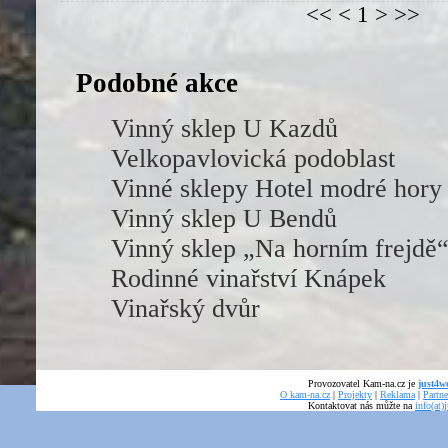
<< < 1 > >>
Podobné akce
Vinný sklep U Kazdů
Velkopavlovická podoblast
Vinné sklepy Hotel modré hory
Vinný sklep U Bendů
Vinný sklep „Na horním frejdě
Rodinné vinařství Knápek
Vinařský dvůr
Provozovatel Kam-na.cz je
just4we
O kam-na.cz
|
Projekty
|
Reklama
|
Partne
Kontaktovat nás můžte na
info(at)