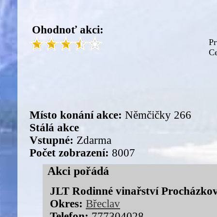
Ohodnoť akci:
Pr
Ce
Místo konání akce:
Němčičky 266
Stálá akce
Vstupné:
Zdarma
Počet zobrazení:
8007
Akci pořádá
JLT Rodinné vinařství Procházkov
Okres:
Břeclav
Telefon:
777304028