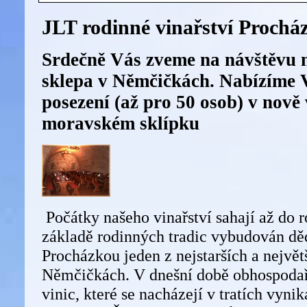
JLT rodinné vinařství Prochá
Srdečně Vás zveme na návštěvu 
sklepa v Němčičkách. Nabízíme
posezení (až pro 50 osob) v nov
moravském sklípku
Počátky našeho vinařství sahají až do 
základě rodinných tradic vybudován d
Procházkou jeden z nejstarších a největ
Němčičkách. V dnešní době obhospoda
vinic, které se nacházejí v tratích vynik