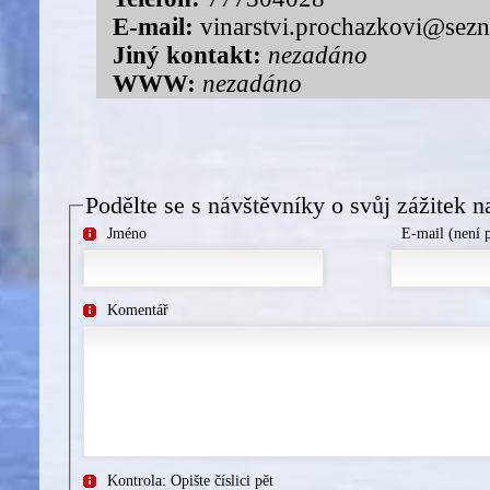
E-mail:
vinarstvi.prochazkovi@sez
Jiný kontakt:
nezadáno
WWW:
nezadáno
Podělte se s návštěvníky o svůj zážitek n
Jméno
E-mail (není 
Komentář
Kontrola: Opište číslici pět