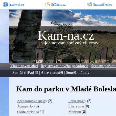
just4web.cz
Etřídnice.cz
SeznamŠkol.eu
Kam-na.cz
najdeme vám správný cíl cesty
Vložit novou akci
|
Registrovat nového pořadatele
|
Seznam pořada
Soutěž o iPad 3!
|
Akce v soutěži
|
Soutěžní úkoly
Kam do parku v Mladé Bolesla
(2)
(2)
Adrenalinové sporty
Letní sporty
(0)
(0)
Aquaparky
Literatura
(1)
(8)
Cyklo turistika
Muzeum