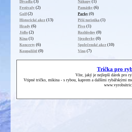
(3)
(1)
Divadla
Nákupy
(2)
(6)
Festivaly
Památky
(2)
(0)
Golf
Parky
(13)
(1)
Historické akce
Pěší turistika
(6)
(1)
Hrady
Pivo
(2)
(0)
Jídlo
Rozhledny
(1)
(0)
Kina
Sjezdovky
(6)
(10)
Koncerty
Společenské akce
(0)
(7)
Koupaliště
Víno
Trička pro ry
Víte, jaký je nejlepší dárek pro r
Vtipné tričko, mikina - s rybou, kaprem a dalšími rybářskými mo
www.vyrobsitric