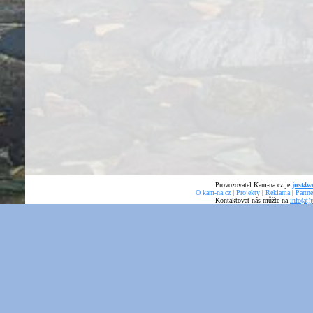
Provozovatel Kam-na.cz je
just4we
O kam-na.cz
|
Projekty
|
Reklama
|
Partne
Kontaktovat nás můžte na
info(at)