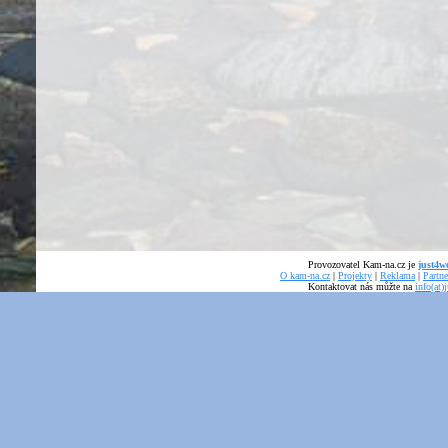
Provozovatel Kam-na.cz je
just4we
O kam-na.cz
|
Projekty
|
Reklama
|
Partne
Kontaktovat nás můžte na
info(at)