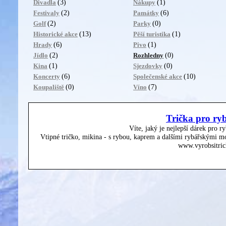
(3)
(1)
Divadla
Nákupy
(2)
(6)
Festivaly
Památky
(2)
(0)
Golf
Parky
(13)
(1)
Historické akce
Pěší turistika
(6)
(1)
Hrady
Pivo
(2)
(0)
Jídlo
Rozhledny
(1)
(0)
Kina
Sjezdovky
(6)
(10)
Koncerty
Společenské akce
(0)
(7)
Koupaliště
Víno
Trička pro ry
Víte, jaký je nejlepší dárek pro r
Vtipné tričko, mikina - s rybou, kaprem a dalšími rybářskými mo
www.vyrobsitric