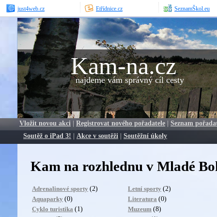
just4web.cz
Etřídnice.cz
SeznamŠkol.eu
Kam-na.cz
najdeme vám správný cíl cesty
Vložit novou akci
|
Registrovat nového pořadatele
|
Seznam pořada
Soutěž o iPad 3!
|
Akce v soutěži
|
Soutěžní úkoly
Kam na rozhlednu v Mladé Bol
(2)
(2)
Adrenalinové sporty
Letní sporty
(0)
(0)
Aquaparky
Literatura
(1)
(8)
Cyklo turistika
Muzeum