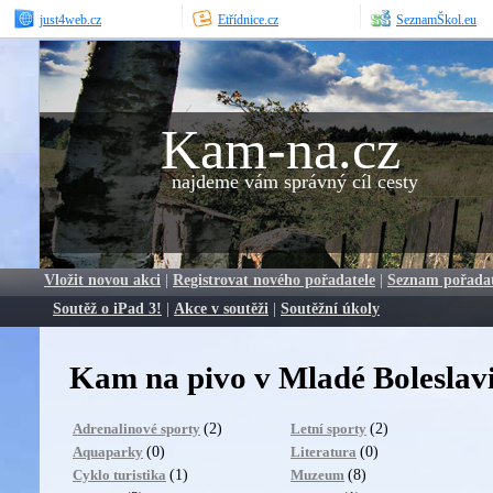
just4web.cz
Etřídnice.cz
SeznamŠkol.eu
Kam-na.cz
najdeme vám správný cíl cesty
Vložit novou akci
|
Registrovat nového pořadatele
|
Seznam pořada
Soutěž o iPad 3!
|
Akce v soutěži
|
Soutěžní úkoly
Kam na pivo v Mladé Boleslav
(2)
(2)
Adrenalinové sporty
Letní sporty
(0)
(0)
Aquaparky
Literatura
(1)
(8)
Cyklo turistika
Muzeum