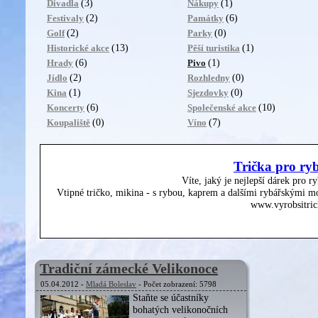
(3)
(1)
Divadla
Nákupy
(2)
(6)
Festivaly
Památky
(2)
(0)
Golf
Parky
(13)
(1)
Historické akce
Pěší turistika
(6)
(1)
Hrady
Pivo
(2)
(0)
Jídlo
Rozhledny
(1)
(0)
Kina
Sjezdovky
(6)
(10)
Koncerty
Společenské akce
(0)
(7)
Koupaliště
Víno
Trička pro ry
Víte, jaký je nejlepší dárek pro r
Vtipné tričko, mikina - s rybou, kaprem a dalšími rybářskými mo
www.vyrobsitric
Tradiční zámecké Velikonoce
05.04.2012 -
Mladá Boleslav
- Počet zobrazení: 5798
Staňte se účastníky
bohatých velikonočních