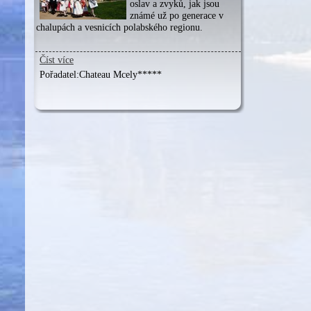
oslav a zvyků, jak jsou
známé už po generace v
chalupách a vesnicích polabského regionu.
Číst více
Pořadatel:
Chateau Mcely*****