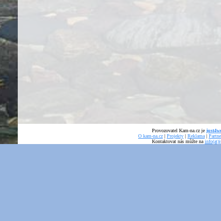
Provozovatel Kam-na.cz je
just4we
O kam-na.cz
|
Projekty
|
Reklama
|
Partne
Kontaktovat nás můžte na
info(at)