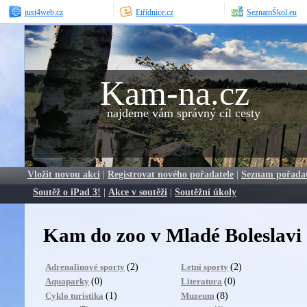
just4web.cz
Etřídnice.cz
SeznamŠkol.eu
Kam-na.cz
najdeme vám správný cíl cesty
Vložit novou akci
|
Registrovat nového pořadatele
|
Seznam pořada
Soutěž o iPad 3!
|
Akce v soutěži
|
Soutěžní úkoly
Kam do zoo v Mladé Boleslavi
(2)
(2)
Adrenalinové sporty
Letní sporty
(0)
(0)
Aquaparky
Literatura
(1)
(8)
Cyklo turistika
Muzeum