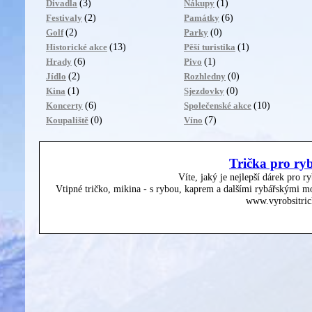
(3)
(1)
Divadla
Nákupy
(2)
(6)
Festivaly
Památky
(2)
(0)
Golf
Parky
(13)
(1)
Historické akce
Pěší turistika
(6)
(1)
Hrady
Pivo
(2)
(0)
Jídlo
Rozhledny
(1)
(0)
Kina
Sjezdovky
(6)
(10)
Koncerty
Společenské akce
(0)
(7)
Koupaliště
Víno
Trička pro ry
Víte, jaký je nejlepší dárek pro r
Vtipné tričko, mikina - s rybou, kaprem a dalšími rybářskými mo
www.vyrobsitric