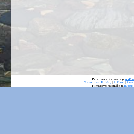
Provozovatel Kam-na.cz je
just4we
O kam-na.cz
|
Projekty
|
Reklama
|
Partne
Kontaktovat nás můžte na
info(at)