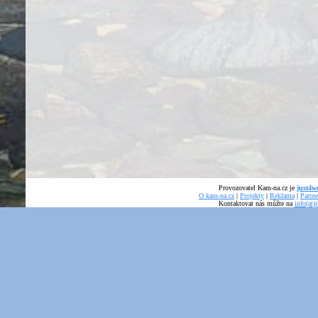
Provozovatel Kam-na.cz je
just4we
O kam-na.cz
|
Projekty
|
Reklama
|
Partne
Kontaktovat nás můžte na
info(at)