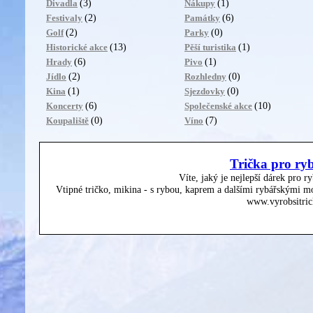
(3)
(1)
Divadla
Nákupy
(2)
(6)
Festivaly
Památky
(2)
(0)
Golf
Parky
(13)
(1)
Historické akce
Pěší turistika
(6)
(1)
Hrady
Pivo
(2)
(0)
Jídlo
Rozhledny
(1)
(0)
Kina
Sjezdovky
(6)
(10)
Koncerty
Společenské akce
(0)
(7)
Koupaliště
Víno
Trička pro ry
Víte, jaký je nejlepší dárek pro r
Vtipné tričko, mikina - s rybou, kaprem a dalšími rybářskými mo
www.vyrobsitric