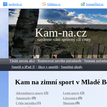
just4web.cz
Etřídnice.cz
SeznamŠkol.eu
Kam-na.cz
najdeme vám správný cíl cesty
Vložit novou akci
|
Registrovat nového pořadatele
|
Seznam pořada
Soutěž o iPad 3!
|
Akce v soutěži
|
Soutěžní úkoly
Kam na zimní sport v Mladé Bo
(2)
(2)
Adrenalinové sporty
Letní sporty
(0)
(0)
Aquaparky
Literatura
(1)
(8)
Cyklo turistika
Muzeum