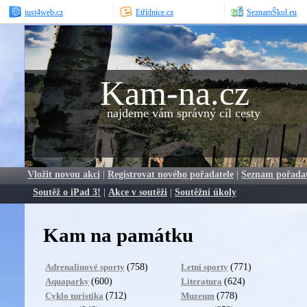
just4web.cz
Etřídnice.cz
SeznamŠkol.eu
Kam-na.cz
najdeme vám správný cíl cesty
Vložit novou akci
|
Registrovat nového pořadatele
|
Seznam pořada
Soutěž o iPad 3!
|
Akce v soutěži
|
Soutěžní úkoly
Kam na památku
(758)
(771)
Adrenalinové sporty
Letní sporty
(600)
(624)
Aquaparky
Literatura
(712)
(778)
Cyklo turistika
Muzeum