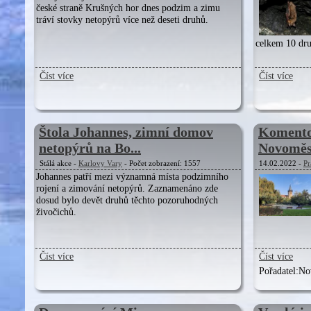
české straně Krušných hor dnes podzim a zimu
tráví stovky netopýrů více než deseti druhů.
celkem 10 dru
Číst více
Číst více
Štola Johannes, zimní domov
Komento
netopýrů na Bo...
Novoměst
Stálá akce -
Karlovy Vary
- Počet zobrazení: 1557
14.02.2022 -
Pr
Johannes patří mezi významná místa podzimního
rojení a zimování netopýrů. Zaznamenáno zde
dosud bylo devět druhů těchto pozoruhodných
živočichů.
Číst více
Číst více
Pořadatel:
Nov