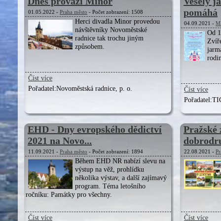
Dnes provází Minor
Veselý 
pomáhá
01.05.2022 -
Praha město
- Počet zobrazení: 1508
Herci divadla Minor provedou
04.09.2021 -
Ml
návštěvníky Novoměstské
Od 1
radnice tak trochu jiným
Zvíř
způsobem.
jarm
rodi
Číst více
Pořadatel:
Novoměstská radnice, p. o.
Číst více
Pořadatel:
TIC
EHD - Dny evropského dědictví
Pražské 
2021 na Novo...
dobrodru
11.09.2021 -
Praha město
- Počet zobrazení: 1894
22.08.2021 -
Pr
Během EHD NR nabízí slevu na
výstup na věž, prohlídku
několika výstav, a další zajímavý
program. Téma letošního
ročníku: Památky pro všechny.
Číst více
Číst více