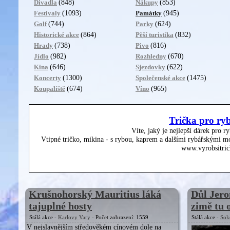
(848)
(853)
Divadla
Nákupy
(1093)
(945)
Festivaly
Památky
(744)
(624)
Golf
Parky
(864)
(832)
Historické akce
Pěší turistika
(738)
(816)
Hrady
Pivo
(982)
(670)
Jídlo
Rozhledny
(646)
(622)
Kina
Sjezdovky
(1300)
(1475)
Koncerty
Společenské akce
(674)
(965)
Koupaliště
Víno
Trička pro ry
Víte, jaký je nejlepší dárek pro r
Vtipné tričko, mikina - s rybou, kaprem a dalšími rybářskými mo
www.vyrobsitric
Krušnohorský Mauritius láká
Důl Jero
tajuplné hosty
zimě tu o
Stálá akce -
Karlovy Vary
- Počet zobrazení: 1559
Stálá akce -
Sok
V nejslavnějším středověkém cínovém dole na