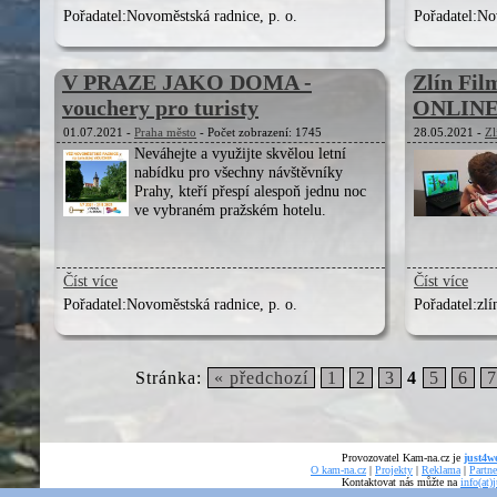
Pořadatel:
Novoměstská radnice, p. o.
Pořadatel:
Nov
V PRAZE JAKO DOMA -
Zlín Film
vouchery pro turisty
ONLIN
01.07.2021 -
Praha město
- Počet zobrazení: 1745
28.05.2021 -
Zl
Neváhejte a využijte skvělou letní
nabídku pro všechny návštěvníky
Prahy, kteří přespí alespoň jednu noc
ve vybraném pražském hotelu.
Číst více
Číst více
Pořadatel:
Novoměstská radnice, p. o.
Pořadatel:
zlí
Stránka:
« předchozí
1
2
3
4
5
6
7
Provozovatel Kam-na.cz je
just4we
O kam-na.cz
|
Projekty
|
Reklama
|
Partne
Kontaktovat nás můžte na
info(at)