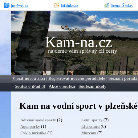
just4web.cz
Etřídnice.cz
SeznamŠkol.eu
Kam-na.cz
najdeme vám správný cíl cesty
Vložit novou akci
|
Registrovat nového pořadatele
|
Seznam pořada
Soutěž o iPad 3!
|
Akce v soutěži
|
Soutěžní úkoly
Kam na vodní sport v plzeňské
(2)
(3)
Adrenalinové sporty
Letní sporty
(1)
(0)
Aquaparky
Literatura
(1)
(7)
Cyklo turistika
Muzeum