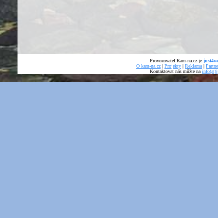
Provozovatel Kam-na.cz je
just4we
O kam-na.cz
|
Projekty
|
Reklama
|
Partne
Kontaktovat nás můžte na
info(at)