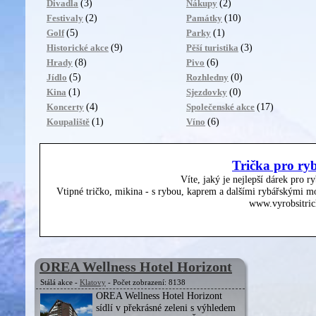
(3)
(2)
Divadla
Nákupy
(2)
(10)
Festivaly
Památky
(5)
(1)
Golf
Parky
(9)
(3)
Historické akce
Pěší turistika
(8)
(6)
Hrady
Pivo
(5)
(0)
Jídlo
Rozhledny
(1)
(0)
Kina
Sjezdovky
(4)
(17)
Koncerty
Společenské akce
(1)
(6)
Koupaliště
Víno
Trička pro ry
Víte, jaký je nejlepší dárek pro r
Vtipné tričko, mikina - s rybou, kaprem a dalšími rybářskými mo
www.vyrobsitric
OREA Wellness Hotel Horizont
Stálá akce -
Klatovy
- Počet zobrazení: 8138
OREA Wellness Hotel Horizont
sídlí v překrásné zeleni s výhledem