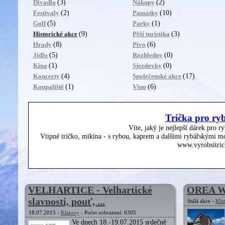
(3)
(2)
Divadla
Nákupy
(2)
(10)
Festivaly
Památky
(5)
(1)
Golf
Parky
(9)
(3)
Historické akce
Pěší turistika
(8)
(6)
Hrady
Pivo
(5)
(0)
Jídlo
Rozhledny
(1)
(0)
Kina
Sjezdovky
(4)
(17)
Koncerty
Společenské akce
(1)
(6)
Koupaliště
Víno
Trička pro ry
Víte, jaký je nejlepší dárek pro r
Vtipné tričko, mikina - s rybou, kaprem a dalšími rybářskými mo
www.vyrobsitric
VELHARTICE - Velhartické
OREA We
slavnosti, pouť, ...
Stálá akce -
Kla
18.07.2015 -
Klatovy
- Počet zobrazení: 6305
Ve dnech 18.-19.07.2015 srdečně