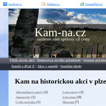
just4web.cz
Etřídnice.cz
SeznamŠkol.eu
Kam-na.cz
najdeme vám správný cíl cesty
Vložit novou akci
|
Registrovat nového pořadatele
|
Seznam pořada
Soutěž o iPad 3!
|
Akce v soutěži
|
Soutěžní úkoly
Kam na historickou akci v plz
(2)
(3)
Adrenalinové sporty
Letní sporty
(1)
(0)
Aquaparky
Literatura
(1)
(7)
Cyklo turistika
Muzeum