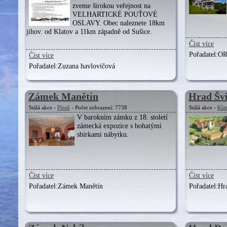
zveme širokou veřejnost na
VELHARTICKÉ POUŤOVÉ
OSLAVY. Obec naleznete 18km
jihov. od Klatov a 11km západně od Sušice.
Číst více
Pořadatel:
OR
Číst více
Pořadatel:
Zuzana havlovičová
Zámek Manětín
Hrad Šv
Stálá akce -
Plzeň
- Počet zobrazení: 7738
Stálá akce -
Kla
V barokním zámku z 18. století
zámecká expozice s bohatými
sbírkami nábytku.
Číst více
Číst více
Pořadatel:
Zámek Manětín
Pořadatel:
Hr