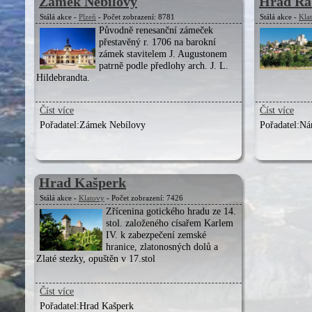
Zámek Nebílovy
Hrad Ra
Stálá akce -
Plzeň
- Počet zobrazení: 8781
Stálá akce -
Kla
Původně renesanční zámeček
přestavěný r. 1706 na barokní
zámek stavitelem J. Augustonem
patrně podle předlohy arch. J. L.
Hildebrandta.
Číst více
Číst více
Pořadatel:
Zámek Nebílovy
Pořadatel:
Nár
Hrad Kašperk
Stálá akce -
Klatovy
- Počet zobrazení: 7426
Zřícenina gotického hradu ze 14.
stol. založeného císařem Karlem
IV. k zabezpečení zemské
hranice, zlatonosných dolů a
Zlaté stezky, opuštěn v 17.stol
Číst více
Pořadatel:
Hrad Kašperk