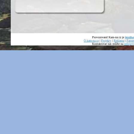
Provozovatel Kam-na.cz je
just4we
O kam-na.cz
|
Projekty
|
Reklama
|
Partne
Kontaktovat nás můžte na
info(at)