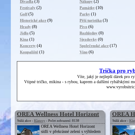
(3)
(2)
Divadla
Nákupy
(2)
(10)
Festivaly
Památky
(5)
(1)
Golf
Parky
(9)
(3)
Historické akce
Pěší turistika
(8)
(6)
Hrady
Pivo
(5)
(0)
Jídlo
Rozhledny
(1)
(0)
Kina
Sjezdovky
(4)
(17)
Koncerty
Společenské akce
(1)
(6)
Koupaliště
Víno
Trička pro ry
Víte, jaký je nejlepší dárek pro r
Vtipné tričko, mikina - s rybou, kaprem a dalšími rybářskými mo
www.vyrobsitric
OREA Wellness Hotel Horizont
OREA Ho
Stálá akce -
Klatovy
- Počet zobrazení: 8138
Stálá akce -
Kla
OREA Wellness Hotel Horizont
sídlí v překrásné zeleni s výhledem