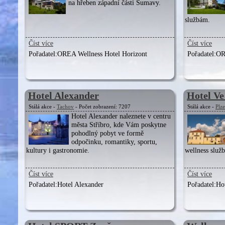
na hřeben západní části Šumavy.
službám.
Číst více
Číst více
Pořadatel:
OREA Wellness Hotel Horizont
Pořadatel:
OR
Hotel Alexander
Hotel Ve
Stálá akce -
Tachov
- Počet zobrazení: 7207
Stálá akce -
Plz
Hotel Alexander naleznete v centru
města Stříbro, kde Vám poskytne
pohodlný pobyt ve formě
odpočinku, romantiky, sportu,
kultury i gastronomie.
wellness služ
Číst více
Číst více
Pořadatel:
Hotel Alexander
Pořadatel:
Ho