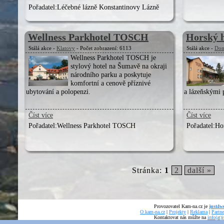
Pořadatel:
Léčebné lázně Konstantinovy Lázně
Wellness Parkhotel TOSCH
Horský h
Stálá akce -
Klatovy
- Počet zobrazení: 6113
Stálá akce -
Dom
Wellness Parkhotel TOSCH je
stylový hotel na Šumavě na okraji
národního parku a poskytuje
komfortní a cenově příznivé
ubytování a polopenzi.
a lázeňskými 
Číst více
Číst více
Pořadatel:
Wellness Parkhotel TOSCH
Pořadatel:
Ho
Stránka:
1
2
další »
Provozovatel Kam-na.cz je
just4we
O kam-na.cz
|
Projekty
|
Reklama
|
Partne
Kontaktovat nás můžte na
info(at)