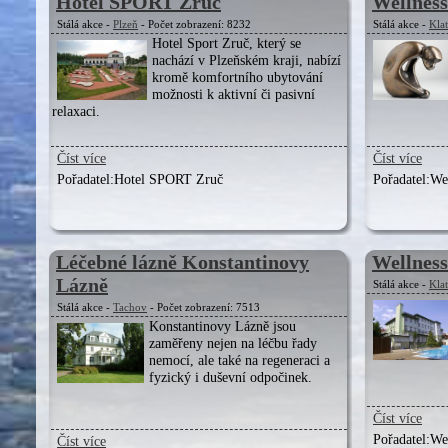
Hotel SPORT Zruč
Wellness
Stálá akce -
Plzeň
- Počet zobrazení: 8232
Stálá akce -
Kla
Hotel Sport Zruč, který se
nachází v Plzeňském kraji, nabízí
kromě komfortního ubytování
možnosti k aktivní či pasivní
relaxaci.
Číst více
Číst více
Pořadatel:
Hotel SPORT Zruč
Pořadatel:
Wel
Léčebné lázně Konstantinovy
Wellness
Lázně
Stálá akce -
Kla
Stálá akce -
Tachov
- Počet zobrazení: 7513
Konstantinovy Lázně jsou
zaměřeny nejen na léčbu řady
nemocí, ale také na regeneraci a
fyzický i duševní odpočinek.
Číst více
Pořadatel:
Wel
Číst více