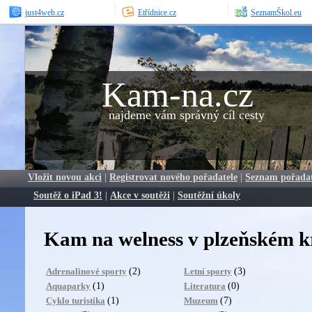
just4web.cz
Etřídnice.cz
SeznamŠkol.eu
Kam-na.cz
najdeme vám správný cíl cesty
Vložit novou akci
|
Registrovat nového pořadatele
|
Seznam pořada
Soutěž o iPad 3!
|
Akce v soutěži
|
Soutěžní úkoly
Kam na welness v plzeňském k
(2)
(3)
Adrenalinové sporty
Letní sporty
(1)
(0)
Aquaparky
Literatura
(1)
(7)
Cyklo turistika
Muzeum