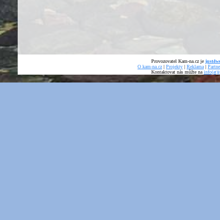
Provozovatel Kam-na.cz je
just4we
O kam-na.cz
|
Projekty
|
Reklama
|
Partne
Kontaktovat nás můžte na
info(at)