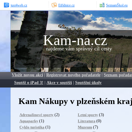
just4web.cz
Etřídnice.cz
SeznamŠkol.eu
Kam-na.cz
najdeme vám správný cíl cesty
Vložit novou akci
|
Registrovat nového pořadatele
|
Seznam pořada
Soutěž o iPad 3!
|
Akce v soutěži
|
Soutěžní úkoly
Kam Nákupy v plzeňském kraj
(2)
(3)
Adrenalinové sporty
Letní sporty
(1)
(0)
Aquaparky
Literatura
(1)
(7)
Cyklo turistika
Muzeum