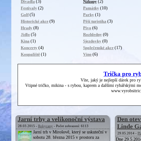
(3)
(2)
Divadla
Nákupy
(2)
(10)
Festivaly
Památky
(5)
(1)
Golf
Parky
(9)
(3)
Historické akce
Pěší turistika
(8)
(6)
Hrady
Pivo
(5)
(0)
Jídlo
Rozhledny
(1)
(0)
Kina
Sjezdovky
(4)
(17)
Koncerty
Společenské akce
(1)
(6)
Koupaliště
Víno
Trička pro ry
Víte, jaký je nejlepší dárek pro r
Vtipné tričko, mikina - s rybou, kaprem a dalšími rybářskými mo
www.vyrobsitric
Jarní trhy a velikonoční výstava
Den otev
Linde Ga
28.03.2015 -
Rokycany
- Počet zobrazení: 6113
Jarní trh v Mirošově, který se uskuteční v
29.05.2014 -
Pl
sobotu 28. března 2015 v prostoru za
Dne 29.5.2014