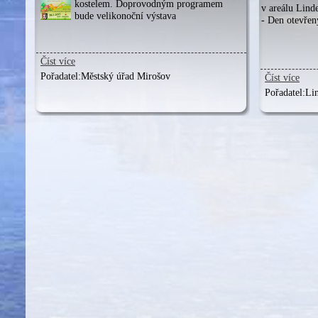
kostelem. Doprovodným programem
v areálu Lind
bude velikonoční výstava
- Den otevřen
Číst více
Pořadatel:
Městský úřad Mirošov
Číst více
Pořadatel:
Lin