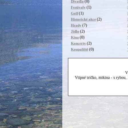
(0)
Divadla
(1)
Festivaly
(1)
Golf
(2)
Historické akce
(7)
Hrady
(2)
Jídlo
(0)
Kina
(2)
Koncerty
(0)
Koupaliště
V
Vtipné tričko, mikina - s rybou