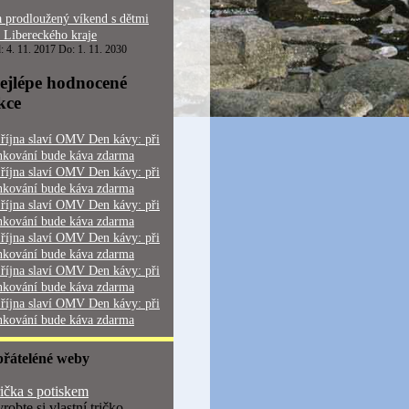
 prodloužený víkend s dětmi
 Libereckého kraje
: 4. 11. 2017 Do: 1. 11. 2030
ejlépe hodnocené
kce
 října slaví OMV Den kávy: při
nkování bude káva zdarma
 října slaví OMV Den kávy: při
nkování bude káva zdarma
 října slaví OMV Den kávy: při
nkování bude káva zdarma
 října slaví OMV Den kávy: při
nkování bude káva zdarma
 října slaví OMV Den kávy: při
nkování bude káva zdarma
 října slaví OMV Den kávy: při
nkování bude káva zdarma
přáteléné weby
ička s potiskem
robte si vlastní tričko