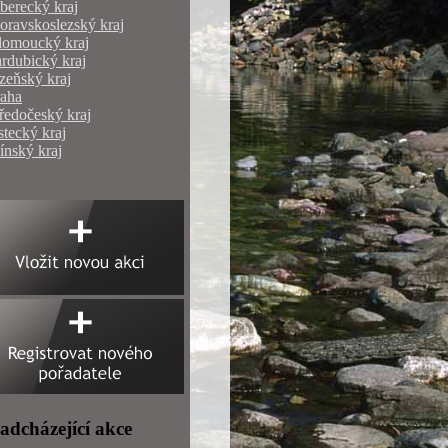
berecký kraj
ravskoslezský kraj
lomoucký kraj
rdubický kraj
zeňský kraj
raha
ředočeský kraj
tecký kraj
ínský kraj
adcházející akce