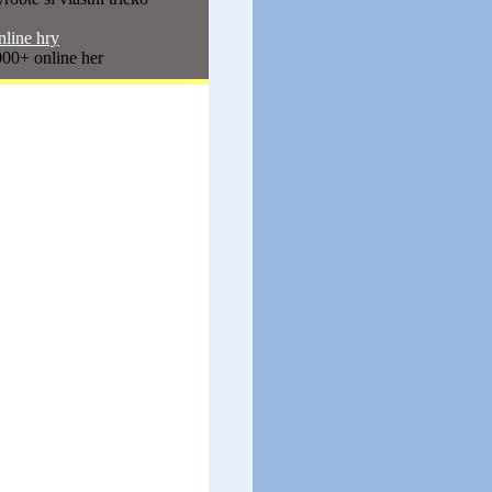
line hry
00+ online her