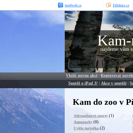
just4web.cz
Etřídnice.cz
Kam-
najdeme vám sp
Vložit novou akci
|
Registrovat novéh
Soutěž o iPad 3!
|
Akce v soutěži
|
S
Kam do zoo v P
(1)
Adrenalinové sporty
(0)
Aquaparky
(2)
Cyklo turistika