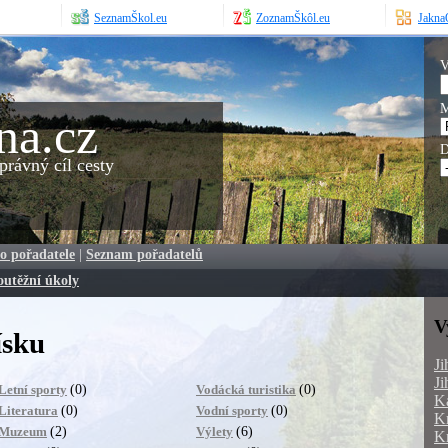
SeznamŠkol.eu
ZoznamŠkôl.eu
JaknaO
V
M
na.cz
D
rávný cíl cesty
o pořadatele
|
Seznam pořadatelů
outěžní úkoly
V
ísku
Ji
Ji
(0)
(0)
Letní sporty
Vodácká turistika
Ka
(0)
(0)
Literatura
Vodní sporty
Kr
(2)
(6)
Muzeum
Výlety
Kr