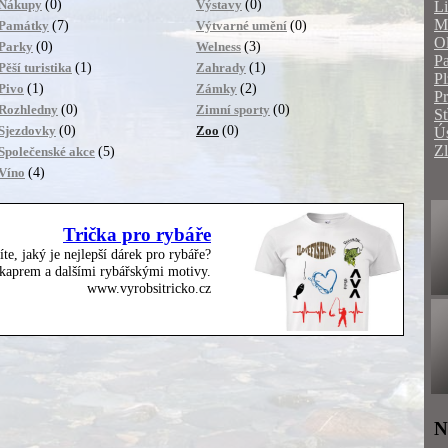
(0)
(0)
Nákupy
Výstavy
Li
Mo
(7)
(0)
Památky
Výtvarné umění
O
(0)
(3)
Parky
Welness
Pa
(1)
(1)
Pěší turistika
Zahrady
Pl
(1)
(2)
Pivo
Zámky
P
(0)
(0)
Rozhledny
Zimní sporty
St
(0)
(0)
Sjezdovky
Zoo
Ús
Zl
(5)
Společenské akce
(4)
Víno
Trička pro rybáře
íte, jaký je nejlepší dárek pro rybáře?
, kaprem a dalšími rybářskými motivy.
www.vyrobsitricko.cz
N