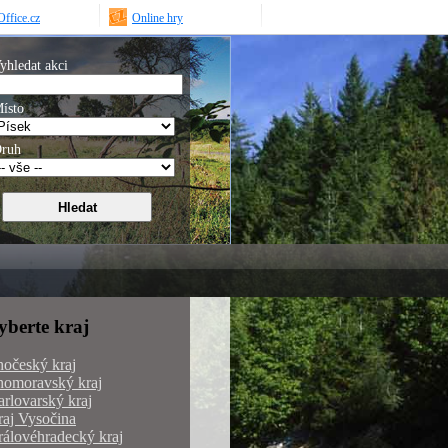
ffice.cz
Online hry
yhledat akci
ísto
ruh
yberte kraj
hočeský kraj
homoravský kraj
rlovarský kraj
aj Vysočina
álovéhradecký kraj