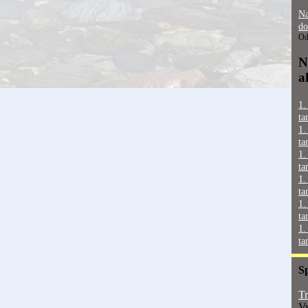
Na
do
Od
N
a
1.
ta
1.
ta
1.
ta
1.
ta
1.
ta
1.
ta
S
Tr
Vy