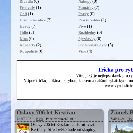
(0)
(0)
Divadla
Nákupy
(1)
(7)
Festivaly
Památky
(1)
(0)
Golf
Parky
(2)
(1)
Historické akce
Pěší turistika
(7)
(1)
Hrady
Pivo
(2)
(0)
Jídlo
Rozhledny
(0)
(0)
Kina
Sjezdovky
(2)
(5)
Koncerty
Společenské akce
(0)
(4)
Koupaliště
Víno
Trička pro ry
Víte, jaký je nejlepší dárek pro r
Vtipné tričko, mikina - s rybou, kaprem a dalšími rybářskými mo
www.vyrobsitric
Oslavy 706 let Kestřan
Zámek B
04.07.2021 -
Písek
- Počet zobrazení: 1914
Stálá akce -
Pís
Oslavy 706 let Kestřan na Horní tvrzi
Kestřany. Středověké hudební skupiny,