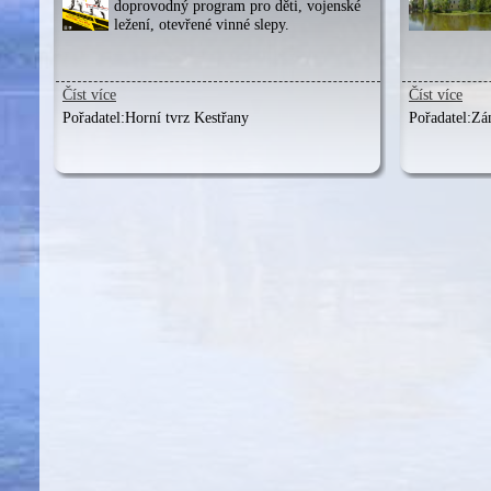
doprovodný program pro děti, vojenské
ležení, otevřené vinné slepy.
Číst více
Číst více
Pořadatel:
Horní tvrz Kestřany
Pořadatel:
Zá