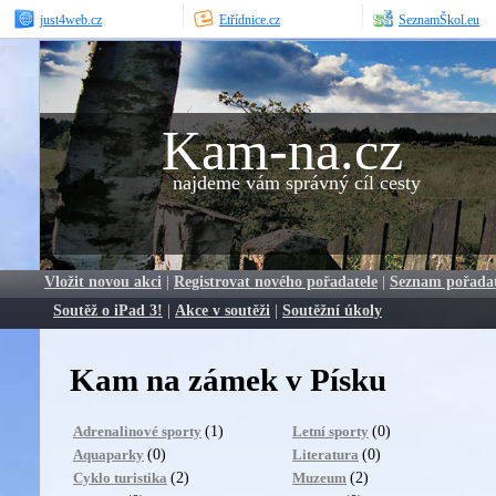
just4web.cz
Etřídnice.cz
SeznamŠkol.eu
Kam-na.cz
najdeme vám správný cíl cesty
Vložit novou akci
|
Registrovat nového pořadatele
|
Seznam pořada
Soutěž o iPad 3!
|
Akce v soutěži
|
Soutěžní úkoly
Kam na zámek v Písku
(1)
(0)
Adrenalinové sporty
Letní sporty
(0)
(0)
Aquaparky
Literatura
(2)
(2)
Cyklo turistika
Muzeum