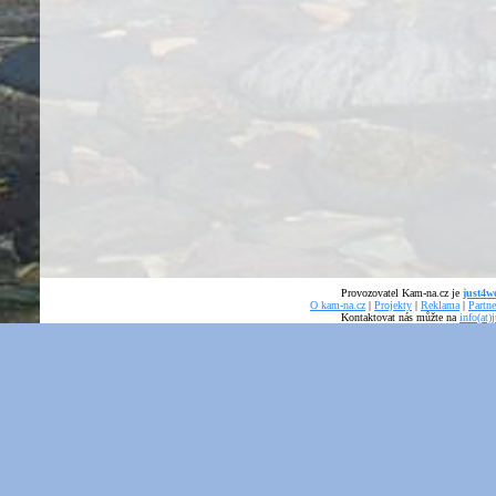
Provozovatel Kam-na.cz je
just4we
O kam-na.cz
|
Projekty
|
Reklama
|
Partne
Kontaktovat nás můžte na
info(at)