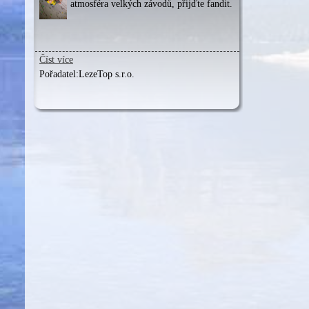
atmosféra velkých závodů, přijďte fandit.
Číst více
Pořadatel:
LezeTop s.r.o.