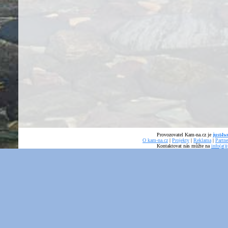
Provozovatel Kam-na.cz je
just4we
O kam-na.cz
|
Projekty
|
Reklama
|
Partne
Kontaktovat nás můžte na
info(at)