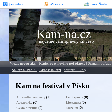
just4web.cz
Etřídnice.cz
SeznamŠkol.eu
Kam-na.cz
najdeme vám správný cíl cesty
Vložit novou akci
|
Registrovat nového pořadatele
|
Seznam pořada
Soutěž o iPad 3!
|
Akce v soutěži
|
Soutěžní úkoly
Kam na festival v Písku
(1)
(0)
Adrenalinové sporty
Letní sporty
(0)
(0)
Aquaparky
Literatura
(2)
(2)
Cyklo turistika
Muzeum