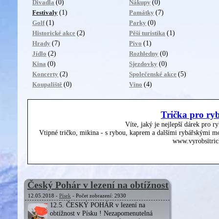
(0)
(0)
Divadla
Nákupy
(1)
(7)
Festivaly
Památky
(1)
(0)
Golf
Parky
(2)
(1)
Historické akce
Pěší turistika
(7)
(1)
Hrady
Pivo
(2)
(0)
Jídlo
Rozhledny
(0)
(0)
Kina
Sjezdovky
(2)
(5)
Koncerty
Společenské akce
(0)
(4)
Koupaliště
Víno
Trička pro ry
Víte, jaký je nejlepší dárek pro r
Vtipné tričko, mikina - s rybou, kaprem a dalšími rybářskými mo
www.vyrobsitric
Český Pohár v lezení na obtížnost
12.05.2018 -
Písek
- Počet zobrazení: 2930
12.5. ČESKÝ POHÁR v lezení na
obtížnost v Písku ! Nezapomenutelná