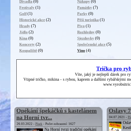
(0)
(0)
Divadla
Nákupy
(1)
(7)
Festivaly
Památky
(1)
(0)
Golf
Parky
(2)
(1)
Historické akce
Pěší turistika
(7)
(1)
Hrady
Pivo
(2)
(0)
Jídlo
Rozhledny
(0)
(0)
Kina
Sjezdovky
(2)
(5)
Koncerty
Společenské akce
(0)
(4)
Koupaliště
Víno
Trička pro ry
Víte, jaký je nejlepší dárek pro r
Vtipné tričko, mikina - s rybou, kaprem a dalšími rybářskými mo
www.vyrobsitric
Opékání špekáčků s kastelánem
Oslavy 7
na Horní tvr...
04.07.2021 -
Pí
Osla
26.03.2022 -
Písek
- Počet zobrazení: 1627
Kest
Na Horní tvrzi tradiční opékání