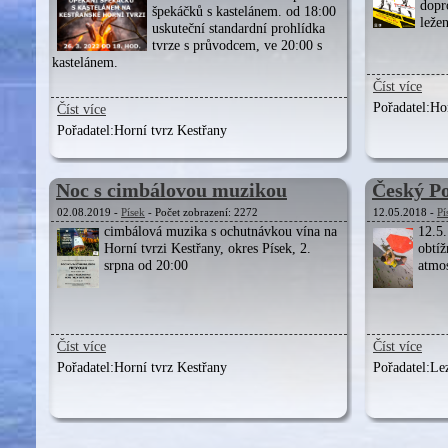
dopr
špekáčků s kastelánem. od 18:00
ležen
uskuteční standardní prohlídka
tvrze s průvodcem, ve 20:00 s
kastelánem.
Číst více
Pořadatel:
Hor
Číst více
Pořadatel:
Horní tvrz Kestřany
Noc s cimbálovou muzikou
Český Po
02.08.2019 -
Písek
- Počet zobrazení: 2272
12.05.2018 -
Pí
cimbálová muzika s ochutnávkou vína na
12.5
Horní tvrzi Kestřany, okres Písek, 2.
obtíž
srpna od 20:00
atmos
Číst více
Číst více
Pořadatel:
Horní tvrz Kestřany
Pořadatel:
Lez