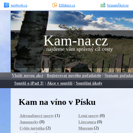
just4web.cz
Etřídnice.cz
SeznamŠkol.eu
Kam-na.cz
najdeme vám správný cíl cesty
Vložit novou akci
|
Registrovat nového pořadatele
|
Seznam pořada
Soutěž o iPad 3!
|
Akce v soutěži
|
Soutěžní úkoly
Kam na víno v Písku
(1)
(0)
Adrenalinové sporty
Letní sporty
(0)
(0)
Aquaparky
Literatura
(2)
(2)
Cyklo turistika
Muzeum