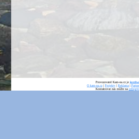
Provozovatel Kam-na.cz je
just4we
O kam-na.cz
|
Projekty
|
Reklama
|
Partne
Kontaktovat nás můžte na
info(at)