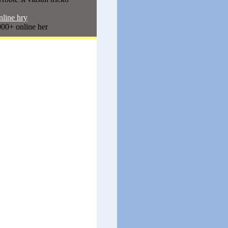
line hry
00+ online her