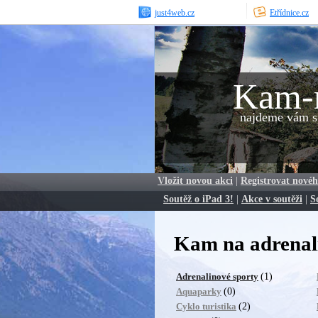
just4web.cz
Etřídnice.cz
Kam-
najdeme vám sp
Vložit novou akci
|
Registrovat novéh
Soutěž o iPad 3!
|
Akce v soutěži
|
S
Kam na adrenali
(1)
Adrenalinové sporty
(0)
Aquaparky
(2)
Cyklo turistika