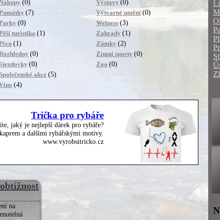
(0)
(0)
Nákupy
Výstavy
Li
Mo
(7)
(0)
Památky
Výtvarné umění
O
(0)
(3)
Parky
Welness
Pa
(1)
(1)
Pěší turistika
Zahrady
Pl
(1)
(2)
Pivo
Zámky
P
(0)
(0)
Rozhledny
Zimní sporty
St
(0)
(0)
Sjezdovky
Zoo
Ús
Zl
(5)
Společenské akce
(4)
Víno
Trička pro rybáře
íte, jaký je nejlepší dárek pro rybáře?
, kaprem a dalšími rybářskými motivy.
www.vyrobsitricko.cz
 obtížnost
ní na
N
enutelná