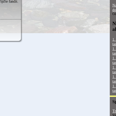
ijďte fandit.
Na
do
Od
N
a
1.
ta
1.
ta
1.
ta
1.
ta
1.
ta
1.
ta
S
Tr
Vy