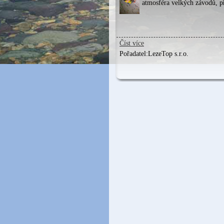
atmosféra velkých závodů, př
Číst více
Pořadatel:
LezeTop s.r.o.