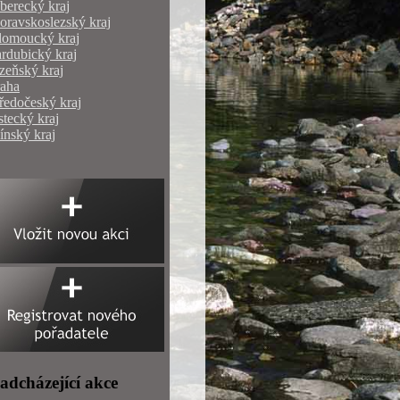
berecký kraj
ravskoslezský kraj
lomoucký kraj
rdubický kraj
zeňský kraj
raha
ředočeský kraj
tecký kraj
ínský kraj
adcházející akce