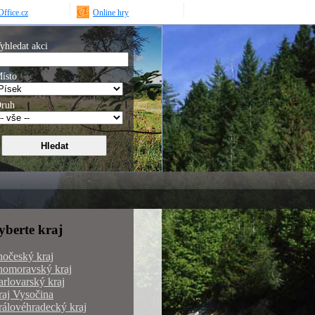
ffice.cz
Online hry
yhledat akci
ísto
ruh
yberte kraj
hočeský kraj
homoravský kraj
rlovarský kraj
aj Vysočina
álovéhradecký kraj