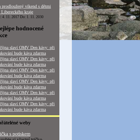
 prodloužený víkend s dětmi
 Libereckého kraje
: 4. 11. 2017 Do: 1. 11. 2030
ejlépe hodnocené
kce
 října slaví OMV Den kávy: při
nkování bude káva zdarma
 října slaví OMV Den kávy: při
nkování bude káva zdarma
 října slaví OMV Den kávy: při
nkování bude káva zdarma
 října slaví OMV Den kávy: při
nkování bude káva zdarma
 října slaví OMV Den kávy: při
nkování bude káva zdarma
 října slaví OMV Den kávy: při
nkování bude káva zdarma
přáteléné weby
ička s potiskem
robte si vlastní tričko