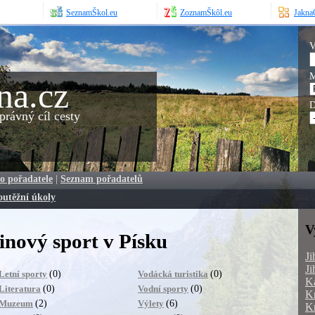
SeznamŠkol.eu
ZoznamŠkôl.eu
JaknaO
V
M
na.cz
D
rávný cíl cesty
o pořadatele
|
Seznam pořadatelů
outěžní úkoly
V
nový sport v Písku
Ji
Ji
(0)
(0)
Letní sporty
Vodácká turistika
Ka
(0)
(0)
Literatura
Vodní sporty
Kr
(2)
(6)
Muzeum
Výlety
Kr