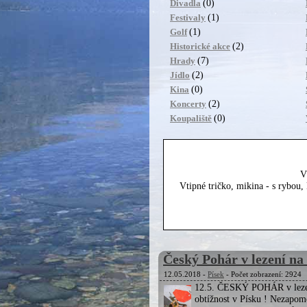
(0)
Divadla
(1)
Festivaly
(1)
Golf
(2)
Historické akce
(7)
Hrady
(2)
Jídlo
(0)
Kina
(2)
Koncerty
(0)
Koupaliště
V
Vtipné tričko, mikina - s rybou
Český Pohár v lezení na
12.05.2018 -
Písek
- Počet zobrazení: 2924
12.5. ČESKÝ POHÁR v leze
obtížnost v Písku ! Nezapom