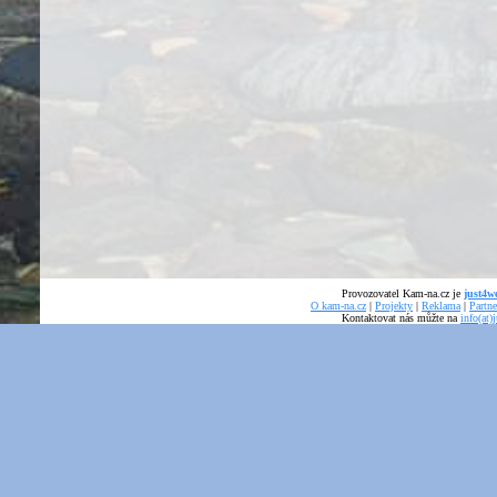
Provozovatel Kam-na.cz je
just4we
O kam-na.cz
|
Projekty
|
Reklama
|
Partne
Kontaktovat nás můžte na
info(at)