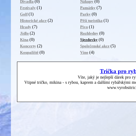
(0)
(0)
Divadla
Nákupy
(1)
(7)
Festivaly
Památky
(1)
(0)
Golf
Parky
(2)
(1)
Historické akce
Pěší turistika
(7)
(1)
Hrady
Pivo
(2)
(0)
Jídlo
Rozhledny
(0)
(0)
Kina
Sjezdovky
(2)
(5)
Koncerty
Společenské akce
(0)
(4)
Koupaliště
Víno
Trička pro ry
Víte, jaký je nejlepší dárek pro r
Vtipné tričko, mikina - s rybou, kaprem a dalšími rybářskými mo
www.vyrobsitric