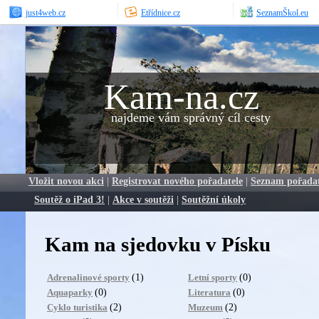
just4web.cz
Etřídnice.cz
SeznamŠkol.eu
Kam-na.cz
najdeme vám správný cíl cesty
Vložit novou akci
|
Registrovat nového pořadatele
|
Seznam pořada
Soutěž o iPad 3!
|
Akce v soutěži
|
Soutěžní úkoly
Kam na sjedovku v Písku
(1)
(0)
Adrenalinové sporty
Letní sporty
(0)
(0)
Aquaparky
Literatura
(2)
(2)
Cyklo turistika
Muzeum